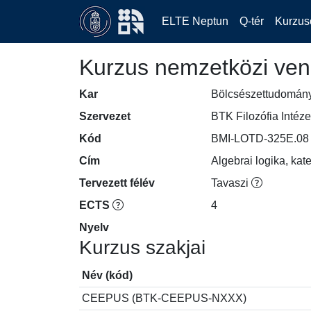
ELTE Neptun
Q-tér
Kurzus
Kurzus nemzetközi ven
Kar
Bölcsészettudomán
Szervezet
BTK Filozófia Intéze
Kód
BMI-LOTD-325E.08
Cím
Algebrai logika, kat
Tervezett félév
Tavaszi
ECTS
4
Nyelv
Kurzus szakjai
Név (kód)
CEEPUS (BTK-CEEPUS-NXXX)