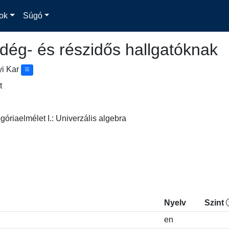
ok
Súgó
dég- és részidős hallgatóknak
yi Kar
t
egóriaelmélet I.: Univerzális algebra
Nyelv
Szint
en