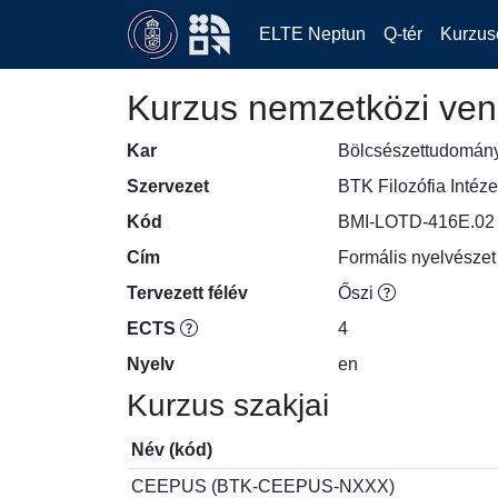
ELTE Neptun
Q-tér
Kurzus
Kurzus nemzetközi ven
Kar
Bölcsészettudomán
Szervezet
BTK Filozófia Intéze
Kód
BMI-LOTD-416E.02
Cím
Formális nyelvészet 
Tervezett félév
Őszi
ECTS
4
Nyelv
en
Kurzus szakjai
Név (kód)
CEEPUS (BTK-CEEPUS-NXXX)