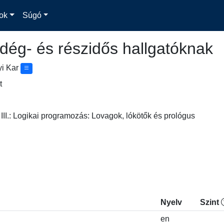
ok
Súgó
dég- és részidős hallgatóknak
yi Kar
t
III.: Logikai programozás: Lovagok, lókötők és prológus
Nyelv
Szint
en