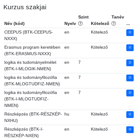
Kurzus szakjai
Szint
Tanév
Név (kód)
Nyelv
Kötelező
...
CEEPUS (BTK-CEEPUS-
en
Kötelező
NXXX)
Erasmus program keretében
en
Kötelező
(BTK-ERASMUS-NXXX)
logika és tudományelmélet
en
7
(BTK-I-MLOGIK-NMEN)
logika és tudományfilozófia
en
7
(BTK-MLOGTUDFIZ-NMEN)
logika és tudományfilozófia
en
7
(BTK-I-MLOGTUDFIZ-
NMEN)
Részképzés (BTK-RÉSZKÉP-
hu
Kötelező
NXHU)
Részképzés (BTK-I-
en
Kötelező
RÉSZKÉP-NXEN)