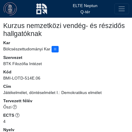
ELTE Neptun
Q-tér
Kurzus nemzetközi vendég- és részidős
hallgatóknak
Kar
Bölcsészettudományi Kar
Szervezet
BTK Filozófia Intézet
Kód
BMI-LOTD-514E.06
Cím
Játékelmélet, döntéselmélet I.: Demokratikus elmélet
Tervezett félév
Őszi
ECTS
4
Nyelv