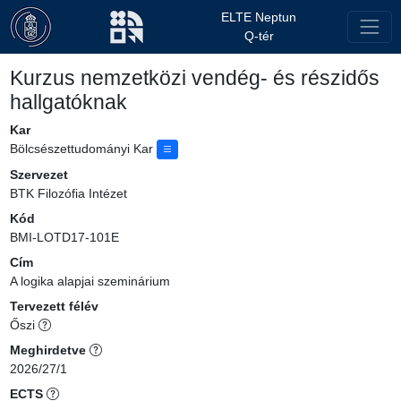
ELTE Neptun
Q-tér
Kurzus nemzetközi vendég- és részidős
hallgatóknak
Kar
Bölcsészettudományi Kar
Szervezet
BTK Filozófia Intézet
Kód
BMI-LOTD17-101E
Cím
A logika alapjai szeminárium
Tervezett félév
Őszi
Meghirdetve
2026/27/1
ECTS