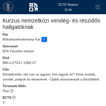
ELTE Neptun
Q-tér
Kurzus nemzetközi vendég- és részidős
hallgatóknak
Kar
Bölcsészettudományi Kar
Szervezet
BTK Filozófia Intézet
Kód
BMI-LOTD17-106E.07
Cím
Elmefilozófia: Hol van az agyam, hol vagyok én? Kínai szobák,
zombik, polipok és denevérek - Újabb olvasmányok a filozófiából
Tervezett félév
Őszi
ECTS
3