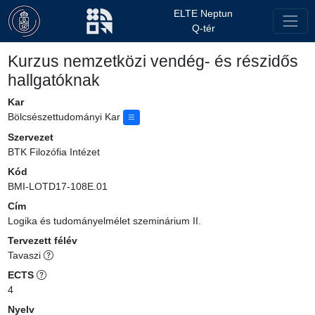
ELTE Neptun
Q-tér
Kurzus nemzetközi vendég- és részidős
hallgatóknak
Kar
Bölcsészettudományi Kar
Szervezet
BTK Filozófia Intézet
Kód
BMI-LOTD17-108E.01
Cím
Logika és tudományelmélet szeminárium II.
Tervezett félév
Tavaszi
ECTS
4
Nyelv