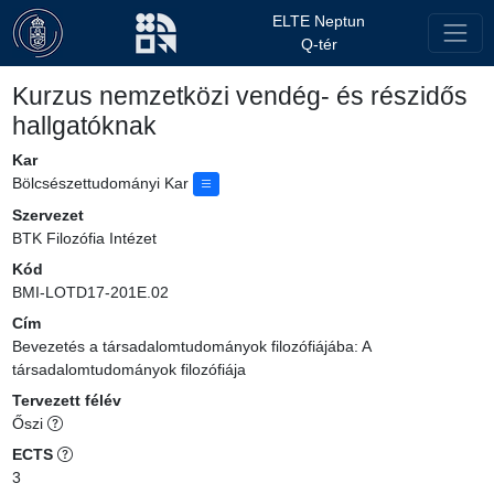
ELTE Neptun
Q-tér
Kurzus nemzetközi vendég- és részidős
hallgatóknak
Kar
Bölcsészettudományi Kar
Szervezet
BTK Filozófia Intézet
Kód
BMI-LOTD17-201E.02
Cím
Bevezetés a társadalomtudományok filozófiájába: A
társadalomtudományok filozófiája
Tervezett félév
Őszi
ECTS
3