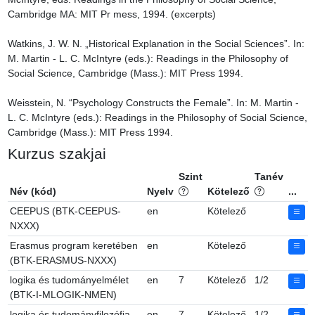
Cambridge MA: MIT Pr mess, 1994. (excerpts)

Watkins, J. W. N. „Historical Explanation in the Social Sciences”. In: 
M. Martin - L. C. McIntyre (eds.): Readings in the Philosophy of 
Social Science, Cambridge (Mass.): MIT Press 1994.

Weisstein, N. “Psychology Constructs the Female”. In: M. Martin - 
L. C. McIntyre (eds.): Readings in the Philosophy of Social Science, 
Cambridge (Mass.): MIT Press 1994.
Kurzus szakjai
Szint
Tanév
Név (kód)
Nyelv
Kötelező
...
CEEPUS (BTK-CEEPUS-
en
Kötelező
NXXX)
Erasmus program keretében
en
Kötelező
(BTK-ERASMUS-NXXX)
logika és tudományelmélet
en
7
Kötelező
1/2
(BTK-I-MLOGIK-NMEN)
logika és tudományfilozófia
en
7
Kötelező
1/2