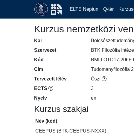
ELTE Neptun
Q-tér
Kurzus
Kurzus nemzetközi ven
Kar
Bölcsészettudomán
Szervezet
BTK Filozófia Intéze
Kód
BMI-LOTD17-206E.
Cím
Tudományfilozófia 2.
Tervezett félév
Őszi
ECTS
3
Nyelv
en
Kurzus szakjai
Név (kód)
CEEPUS (BTK-CEEPUS-NXXX)