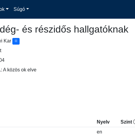
ok
Súgó
dég- és részidős hallgatóknak
yi Kar
t
04
: A közös ok elve
Nyelv
Szint
en