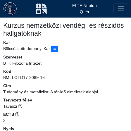
ELTE Neptun
Q-tér
Kurzus nemzetközi vendég- és részidős
hallgatóknak
Kar
Bölcsészettudományi Kar
Szervezet
BTK Filozófia Intézet
Kód
BMI-LOTD17-208E.16
Cím
Tudomány és metafizika: A tér-idő elméletek alapjai
Tervezett félév
Tavaszi
ECTS
3
Nyelv