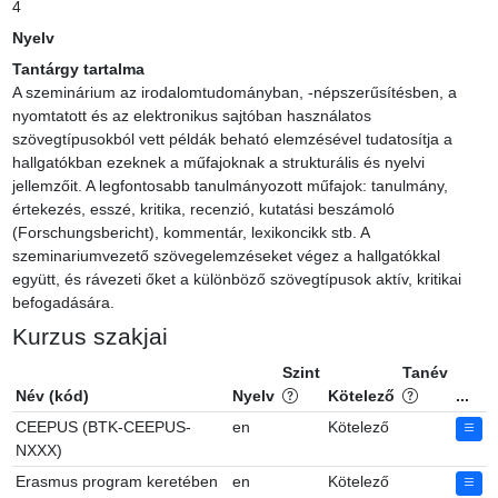
4
Nyelv
Tantárgy tartalma
A szeminárium az irodalomtudományban, -népszerűsítésben, a 
nyomtatott és az elektronikus sajtóban használatos 
szövegtípusokból vett példák beható elemzésével tudatosítja a 
hallgatókban ezeknek a műfajoknak a strukturális és nyelvi 
jellemzőit. A legfontosabb tanulmányozott műfajok: tanulmány, 
értekezés, esszé, kritika, recenzió, kutatási beszámoló 
(Forschungsbericht), kommentár, lexikoncikk stb. A 
szeminariumvezető szövegelemzéseket végez a hallgatókkal 
együtt, és rávezeti őket a különböző szövegtípusok aktív, kritikai 
befogadására.
Kurzus szakjai
Szint
Tanév
Név (kód)
Nyelv
Kötelező
...
CEEPUS (BTK-CEEPUS-
en
Kötelező
NXXX)
Erasmus program keretében
en
Kötelező