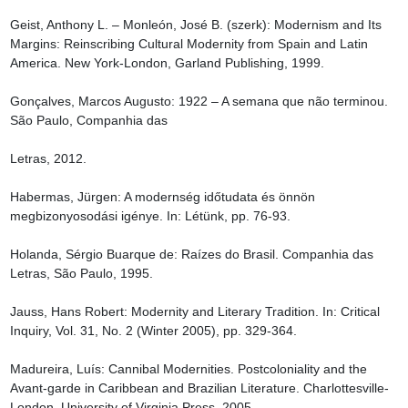
Geist, Anthony L. – Monleón, José B. (szerk): Modernism and Its 
Margins: Reinscribing Cultural Modernity from Spain and Latin 
America. New York-London, Garland Publishing, 1999.

Gonçalves, Marcos Augusto: 1922 – A semana que não terminou. 
São Paulo, Companhia das

Letras, 2012.

Habermas, Jürgen: A modernség időtudata és önnön 
megbizonyosodási igénye. In: Létünk, pp. 76-93.

Holanda, Sérgio Buarque de: Raízes do Brasil. Companhia das 
Letras, São Paulo, 1995.

Jauss, Hans Robert: Modernity and Literary Tradition. In: Critical 
Inquiry, Vol. 31, No. 2 (Winter 2005), pp. 329-364.

Madureira, Luís: Cannibal Modernities. Postcoloniality and the 
Avant-garde in Caribbean and Brazilian Literature. Charlottesville-
London, University of Virginia Press, 2005.
