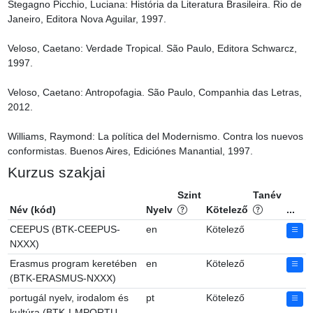
Stegagno Picchio, Luciana: História da Literatura Brasileira. Rio de 
Janeiro, Editora Nova Aguilar, 1997.

Veloso, Caetano: Verdade Tropical. São Paulo, Editora Schwarcz, 
1997.

Veloso, Caetano: Antropofagia. São Paulo, Companhia das Letras, 
2012.

Williams, Raymond: La política del Modernismo. Contra los nuevos 
conformistas. Buenos Aires, Ediciónes Manantial, 1997.
Kurzus szakjai
Szint
Tanév
Név (kód)
Nyelv
Kötelező
...
CEEPUS (BTK-CEEPUS-
en
Kötelező
NXXX)
Erasmus program keretében
en
Kötelező
(BTK-ERASMUS-NXXX)
portugál nyelv, irodalom és
pt
Kötelező
kultúra (BTK-I-MPORTU-