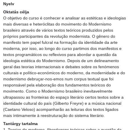
Nyelv
Oktatás célja
O objetivo do curso é conhecer e analisar as estéticas e ideologias 
mais diversas e heteróclitas do movimento do Modernismo 
brasileiro através de vários textos teóricos produzidos pelos 
próprios participantes da revolução modernista. O gênero do 
manifesto tem papel fulcral na formação da identidade da arte 
moderna, por isso, ao longo do curso partimos dos manifestos e 
textos programáticos ou reflexivos para abordar a questão da 
ideologia estética do Modernismo. Depois de um delineamento 
geral das teorias internacionais e debates sobre os fenómenos 
culturais e político-económicos do moderno, da modernidade e do 
modernismo debruçar-nos-emos num corpus textual que foi 
responsável pela elaboração dos fundamentos teóricos do 
movimento. Como o Modernismo brasileiro inevitavelmente 
ultrapassou as fronteiras do espaço literário certos textos sobre a 
identidade cultural do país (Gilberto Freyre) e a música nacional 
(Caetano Veloso) acompanharão as leituras dos textos ligados 
mais íntimamente à reestruturação do sistema literário.
Tantárgy tartalma
1. Teorias do moderno. Abordagens teóricas sobre a questão da 