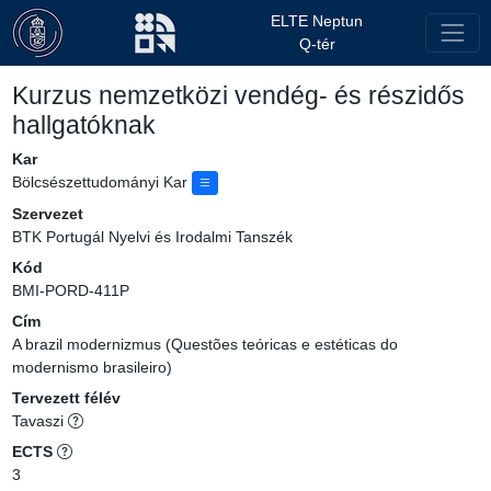
ELTE Neptun
Q-tér
Kurzus nemzetközi vendég- és részidős
hallgatóknak
Kar
Bölcsészettudományi Kar
Szervezet
BTK Portugál Nyelvi és Irodalmi Tanszék
Kód
BMI-PORD-411P
Cím
A brazil modernizmus (Questões teóricas e estéticas do
modernismo brasileiro)
Tervezett félév
Tavaszi
ECTS
3