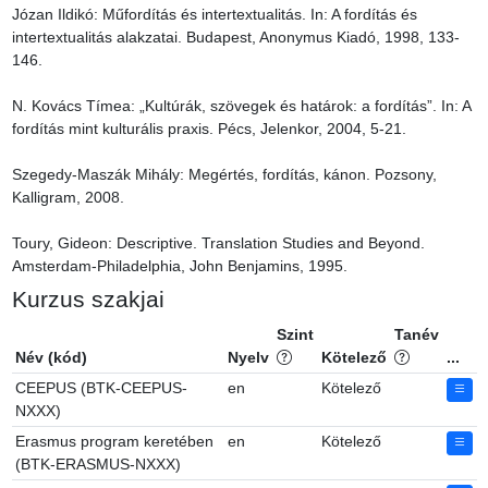
Józan Ildikó: Műfordítás és intertextualitás. In: A fordítás és 
intertextualitás alakzatai. Budapest, Anonymus Kiadó, 1998, 133-
146.

N. Kovács Tímea: „Kultúrák, szövegek és határok: a fordítás”. In: A 
fordítás mint kulturális praxis. Pécs, Jelenkor, 2004, 5-21.

Szegedy-Maszák Mihály: Megértés, fordítás, kánon. Pozsony, 
Kalligram, 2008.

Toury, Gideon: Descriptive. Translation Studies and Beyond. 
Amsterdam-Philadelphia, John Benjamins, 1995.
Kurzus szakjai
Szint
Tanév
Név (kód)
Nyelv
Kötelező
...
CEEPUS (BTK-CEEPUS-
en
Kötelező
NXXX)
Erasmus program keretében
en
Kötelező
(BTK-ERASMUS-NXXX)