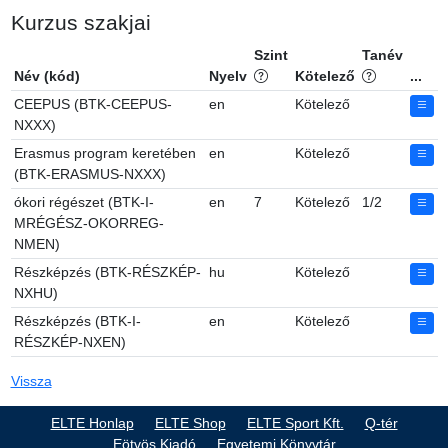
Kurzus szakjai
Szint
Tanév
Név (kód)
Nyelv
Kötelező
...
CEEPUS (BTK-CEEPUS-
en
Kötelező
NXXX)
Erasmus program keretében
en
Kötelező
(BTK-ERASMUS-NXXX)
ókori régészet (BTK-I-
en
7
Kötelező
1/2
MRÉGÉSZ-OKORREG-
NMEN)
Részképzés (BTK-RÉSZKÉP-
hu
Kötelező
NXHU)
Részképzés (BTK-I-
en
Kötelező
RÉSZKÉP-NXEN)
Vissza
ELTE Honlap
ELTE Shop
ELTE Sport Kft.
Q-tér
Eötvös Kiadó
Egyetemi Könyvtár