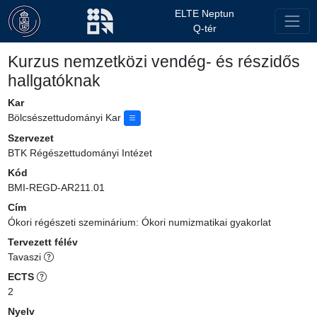
ELTE Neptun
Q-tér
Kurzus nemzetközi vendég- és részidős
hallgatóknak
Kar
Bölcsészettudományi Kar
Szervezet
BTK Régészettudományi Intézet
Kód
BMI-REGD-AR211.01
Cím
Ókori régészeti szeminárium: Ókori numizmatikai gyakorlat
Tervezett félév
Tavaszi
ECTS
2
Nyelv