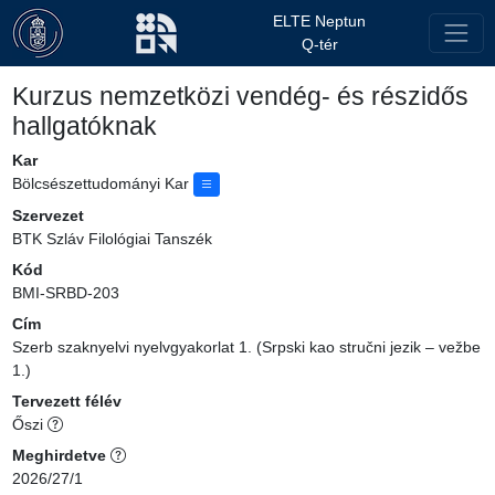
ELTE Neptun
Q-tér
Kurzus nemzetközi vendég- és részidős
hallgatóknak
Kar
Bölcsészettudományi Kar
Szervezet
BTK Szláv Filológiai Tanszék
Kód
BMI-SRBD-203
Cím
Szerb szaknyelvi nyelvgyakorlat 1. (Srpski kao stručni jezik – vežbe
1.)
Tervezett félév
Őszi
Meghirdetve
2026/27/1