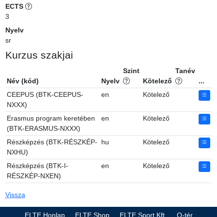
ECTS
3
Nyelv
sr
Kurzus szakjai
Szint
Tanév
Név (kód)
Nyelv
Kötelező
...
CEEPUS (BTK-CEEPUS-
en
Kötelező
NXXX)
Erasmus program keretében
en
Kötelező
(BTK-ERASMUS-NXXX)
Részképzés (BTK-RÉSZKÉP-
hu
Kötelező
NXHU)
Részképzés (BTK-I-
en
Kötelező
RÉSZKÉP-NXEN)
Vissza
ELTE Honlap
ELTE Shop
ELTE Sport Kft.
Q-tér