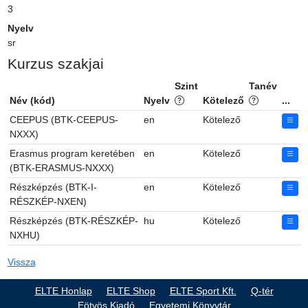
3
Nyelv
sr
Kurzus szakjai
Szint
Tanév
Név (kód)
Nyelv
Kötelező
...
CEEPUS (BTK-CEEPUS-
en
Kötelező
NXXX)
Erasmus program keretében
en
Kötelező
(BTK-ERASMUS-NXXX)
Részképzés (BTK-I-
en
Kötelező
RÉSZKÉP-NXEN)
Részképzés (BTK-RÉSZKÉP-
hu
Kötelező
NXHU)
Vissza
ELTE Honlap
ELTE Shop
ELTE Sport Kft.
Q-tér
Eötvös Kiadó
Egyetemi Könyvtár