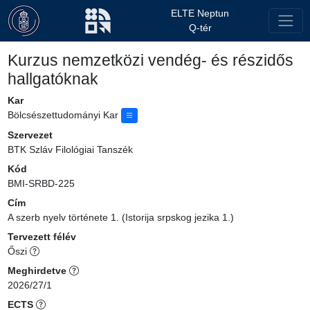
ELTE Neptun
Q-tér
Kurzus nemzetközi vendég- és részidős
hallgatóknak
Kar
Bölcsészettudományi Kar
Szervezet
BTK Szláv Filológiai Tanszék
Kód
BMI-SRBD-225
Cím
A szerb nyelv története 1. (Istorija srpskog jezika 1.)
Tervezett félév
Őszi
Meghirdetve
2026/27/1
ECTS