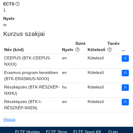
ECTS
1
Nyelv
sr
Kurzus szakjai
Szint
Tanév
Név (kód)
Nyelv
Kötelező
...
CEEPUS (BTK-CEEPUS-
en
Kötelező
NXXX)
Erasmus program keretében
en
Kötelező
(BTK-ERASMUS-NXXX)
Részképzés (BTK-RÉSZKÉP-
hu
Kötelező
NXHU)
Részképzés (BTK-I-
en
Kötelező
RÉSZKÉP-NXEN)
Vissza
ELTE Honlap
ELTE Shop
ELTE Sport Kft.
Q-tér