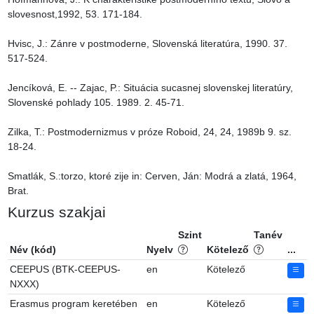
slovesnost,1992, 53. 171-184.

Hvisc, J.: Zánre v postmoderne, Slovenská literatúra, 1990. 37. 
517-524.

Jencíková, E. -- Zajac, P.: Situácia sucasnej slovenskej literatúry, 
Slovenské pohlady 105. 1989. 2. 45-71.

Zilka, T.: Postmodernizmus v próze Roboid, 24, 24, 1989b 9. sz. 
18-24.

Smatlák, S.:torzo, ktoré zije in: Cerven, Ján: Modrá a zlatá, 1964, 
Brat.
Kurzus szakjai
Szint
Tanév
Név (kód)
Nyelv
Kötelező
...
CEEPUS (BTK-CEEPUS-
en
Kötelező
NXXX)
Erasmus program keretében
en
Kötelező