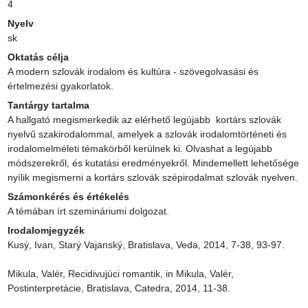
4
Nyelv
sk
Oktatás célja
A modern szlovák irodalom és kultúra - szövegolvasási és 
értelmezési gyakorlatok.
Tantárgy tartalma
A hallgató megismerkedik az elérhető legújabb  kortárs szlovák 
nyelvű szakirodalommal, amelyek a szlovák irodalomtörténeti és 
irodalomelméleti témakörből kerülnek ki. Olvashat a legújabb 
módszerekről, és kutatási eredményekről. Mindemellett lehetősége 
nyílik megismerni a kortárs szlovák szépirodalmat szlovák nyelven.
Számonkérés és értékelés
A témában írt szemináriumi dolgozat.
Irodalomjegyzék
Kusý, Ivan, Starý Vajanský, Bratislava, Veda, 2014, 7-38, 93-97.

Mikula, Valér, Recidivujúci romantik, in Mikula, Valér, 
Postinterpretácie, Bratislava, Catedra, 2014, 11-38.
