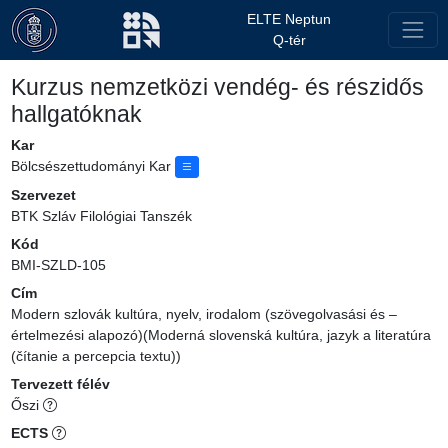
ELTE Neptun
Q-tér
Kurzus nemzetközi vendég- és részidős
hallgatóknak
Kar
Bölcsészettudományi Kar
Szervezet
BTK Szláv Filológiai Tanszék
Kód
BMI-SZLD-105
Cím
Modern szlovák kultúra, nyelv, irodalom (szövegolvasási és –
értelmezési alapozó)(Moderná slovenská kultúra, jazyk a literatúra
(čítanie a percepcia textu))
Tervezett félév
Őszi
ECTS