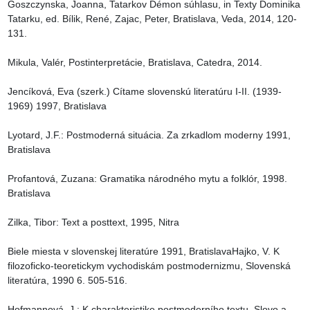
Goszczynska, Joanna, Tatarkov Démon súhlasu, in Texty Dominika 
Tatarku, ed. Bílik, René, Zajac, Peter, Bratislava, Veda, 2014, 120-
131.

Mikula, Valér, Postinterpretácie, Bratislava, Catedra, 2014.

Jencíková, Eva (szerk.) Cítame slovenskú literatúru I-II. (1939-
1969) 1997, Bratislava

Lyotard, J.F.: Postmoderná situácia. Za zrkadlom moderny 1991, 
Bratislava

Profantová, Zuzana: Gramatika národného mytu a folklór, 1998. 
Bratislava

Zilka, Tibor: Text a posttext, 1995, Nitra

Biele miesta v slovenskej literatúre 1991, BratislavaHajko, V. K 
filozoficko-teoretickym vychodiskám postmodernizmu, Slovenská 
literatúra, 1990 6. 505-516.

Hofmannová, J.: K charakteristike postmoderního textu, Slovo a 