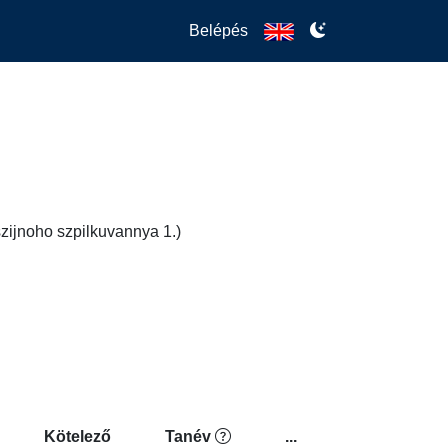
Belépés
szijnoho szpilkuvannya 1.)
Kötelező
Tanév
...