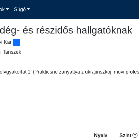
ok
Súgó
dég- és részidős hallgatóknak
yi Kar
i Tanszék
lvgyakorlat 1. (Prakticsne zanyattya z ukrajinszkoji movi profe
Nyelv
Szint