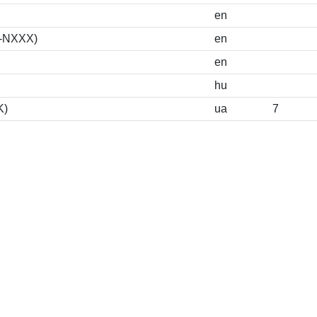
en
S-NXXX)
en
en
hu
K)
ua
7