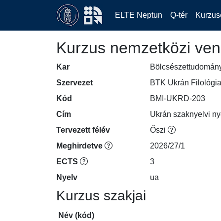
ELTE Neptun
Q-tér
Kurzus
Kurzus nemzetközi ven
Kar
Bölcsészettudomán
Szervezet
BTK Ukrán Filológia
Kód
BMI-UKRD-203
Cím
Ukrán szaknyelvi nye
Tervezett félév
Őszi
Meghirdetve
2026/27/1
ECTS
3
Nyelv
ua
Kurzus szakjai
Név (kód)