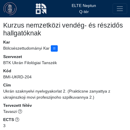
ELTE Neptun
Q-tér
Kurzus nemzetközi vendég- és részidős
hallgatóknak
Kar
Bölcsészettudományi Kar
Szervezet
BTK Ukrán Filológiai Tanszék
Kód
BMI-UKRD-204
Cím
Ukrán szaknyelvi nyelvgyakorlat 2. (Prakticsne zanyattya z
ukrajinszkoji movi profeszijnoho szpilkuvannya 2.)
Tervezett félév
Tavaszi
ECTS
3