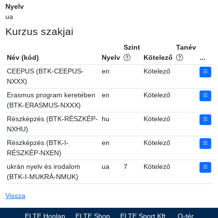
Nyelv
ua
Kurzus szakjai
Szint
Tanév
Név (kód)
Nyelv
Kötelező
...
CEEPUS (BTK-CEEPUS-
en
Kötelező
NXXX)
Erasmus program keretében
en
Kötelező
(BTK-ERASMUS-NXXX)
Részképzés (BTK-RÉSZKÉP-
hu
Kötelező
NXHU)
Részképzés (BTK-I-
en
Kötelező
RÉSZKÉP-NXEN)
ukrán nyelv és irodalom
ua
7
Kötelező
(BTK-I-MUKRÁ-NMUK)
Vissza
ELTE Honlap
ELTE Shop
ELTE Sport Kft.
Q-tér