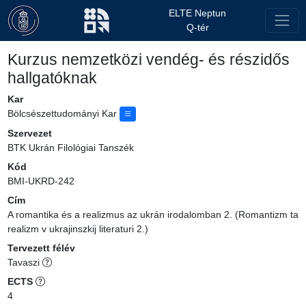
ELTE Neptun
Q-tér
Kurzus nemzetközi vendég- és részidős
hallgatóknak
Kar
Bölcsészettudományi Kar
Szervezet
BTK Ukrán Filológiai Tanszék
Kód
BMI-UKRD-242
Cím
A romantika és a realizmus az ukrán irodalomban 2. (Romantizm ta
realizm v ukrajinszkij literaturi 2.)
Tervezett félév
Tavaszi
ECTS
4