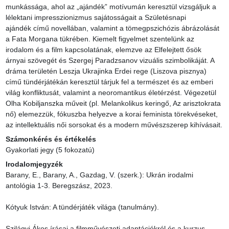
munkássága, ahol az „ajándék” motívumán keresztül vizsgáljuk a 
lélektani impresszionizmus sajátosságait a Születésnapi 
ajándék című novellában, valamint a tömegpszichózis ábrázolását 
a Fata Morgana tükrében. Kiemelt figyelmet szentelünk az 
irodalom és a film kapcsolatának, elemzve az Elfelejtett ősök 
árnyai szövegét és Szergej Paradzsanov vizuális szimbolikáját. A 
dráma területén Leszja Ukrajinka Erdei rege (Liszova pisznya) 
című tündérjátékán keresztül tárjuk fel a természet és az emberi 
világ konfliktusát, valamint a neoromantikus életérzést. Végezetül 
Olha Kobiljanszka műveit (pl. Melankolikus keringő, Az arisztokrata 
nő) elemezzük, fókuszba helyezve a korai feminista törekvéseket, 
az intellektuális női sorsokat és a modern művészszerep kihívásait.
Számonkérés és értékelés
Gyakorlati jegy (5 fokozatú)
Irodalomjegyzék
Barany, E., Barany, A., Gazdag, V. (szerk.): Ukrán irodalmi 
antológia 1-3. Beregszász, 2023.

Kótyuk István: A tündérjáték világa (tanulmány).

Szilágyi Ákos írásai a filmművészeti adaptációkról és a kurzus 