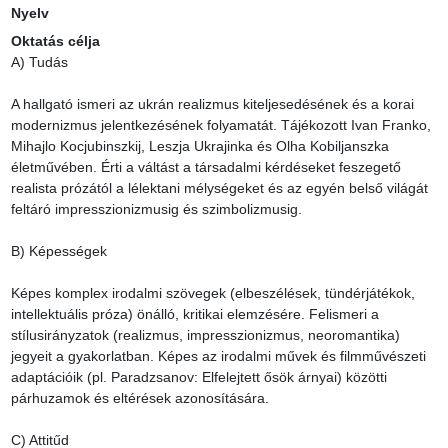
Nyelv
Oktatás célja
A) Tudás

A hallgató ismeri az ukrán realizmus kiteljesedésének és a korai 
modernizmus jelentkezésének folyamatát. Tájékozott Ivan Franko, 
Mihajlo Kocjubinszkij, Leszja Ukrajinka és Olha Kobiljanszka 
életművében. Érti a váltást a társadalmi kérdéseket feszegető 
realista prózától a lélektani mélységeket és az egyén belső világát 
feltáró impresszionizmusig és szimbolizmusig.

B) Képességek

Képes komplex irodalmi szövegek (elbeszélések, tündérjátékok, 
intellektuális próza) önálló, kritikai elemzésére. Felismeri a 
stílusirányzatok (realizmus, impresszionizmus, neoromantika) 
jegyeit a gyakorlatban. Képes az irodalmi művek és filmművészeti 
adaptációik (pl. Paradzsanov: Elfelejtett ősök árnyai) közötti 
párhuzamok és eltérések azonosítására.

C) Attitűd
