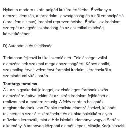
Nyitott a modern ukrán polgári kultúra értékeire. Érzékeny a 
nemzeti identitás, a társadalmi igazságosság és a női emancipáció 
(korai feminizmus) irodalmi reprezentációira. Értékeli az irodalom 
szerepét az egyéni szabadság és az esztétikai minőség 
közvetítésében.

D) Autonómia és felelősség

Tudatosan fejleszti kritikai szemléletét. Felelősséget vállal 
elemzéseinek szakmai megalapozottságáért. Képes önálló, 
szakmailag érvelt véleményt formálni irodalmi kérdésekről a 
szemináriumi viták során.
Tantárgy tartalma
A kurzus gyakorlati jelleggel, az elsődleges források közös 
elemzésére építve tekinti át az ukrán irodalom fejlődését a 
realizmustól a modernizmusig. A félév során a hallgatók 
megismerkednek Ivan Franko realista elbeszéléseivel, különös 
tekintettel a szociális kérdésekre és az oktatáskritikára olyan 
műveken keresztül, mint a Hric iskolai tudománya vagy a Sertés-
alkotmány. A tananyag központi elemét képezi Mihajlo Kocjubinszkij 