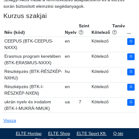
során biztosított elemzési segédanyagok.
Kurzus szakjai
Szint
Tanév
Név (kód)
Nyelv
Kötelező
...
CEEPUS (BTK-CEEPUS-
en
Kötelező
NXXX)
Erasmus program keretében
en
Kötelező
(BTK-ERASMUS-NXXX)
Részképzés (BTK-RÉSZKÉP-
hu
Kötelező
NXHU)
Részképzés (BTK-I-
en
Kötelező
RÉSZKÉP-NXEN)
ukrán nyelv és irodalom
ua
7
Kötelező
(BTK-I-MUKRÁ-NMUK)
Vissza
ELTE Honlap
ELTE Shop
ELTE Sport Kft.
Q-tér