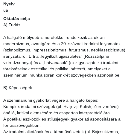
Nyelv
ua
Oktatás célja
A) Tudás

A hallgató mélyebb ismeretekkel rendelkezik az ukrán 
modernizmus, avantgárd és a 20. századi irodalmi folyamatok 
(szimbolizmus, impresszionizmus, futurizmus, neoklasszicizmus) 
irányzatairól. Érti a „legyilkolt újjászületés” (Rozsztriljane 
vidrodzsennya) és a „hatvanasok” (sisztgyeszjatniki) irodalmi 
törekvéseinek esztétikai és politikai hátterét, amelyeket a 
szemináriumi munka során konkrét szövegekben azonosít be.

B) Képességek

A szemináriumi gyakorlat végére a hallgató képes:

Komplex irodalmi szövegek (pl. Hviljovij, Kulish, Zerov művei) 
önálló, kritikai elemzésére és csoportos interpretációjára.

A poétikai eszközök és stílusjegyek gyakorlati azonosítására a 
forrásszövegekben.

Az irodalmi alkotások és a társművészetek (pl. Bojcsukizmus, 