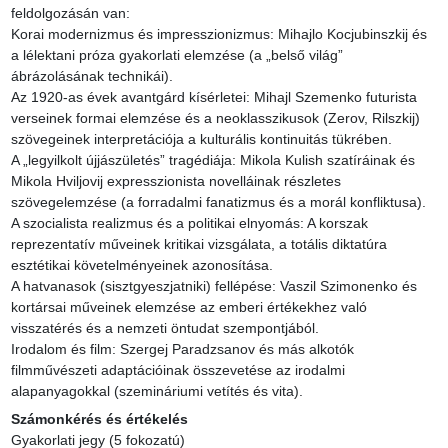
feldolgozásán van:

Korai modernizmus és impresszionizmus: Mihajlo Kocjubinszkij és 
a lélektani próza gyakorlati elemzése (a „belső világ” 
ábrázolásának technikái).

Az 1920-as évek avantgárd kísérletei: Mihajl Szemenko futurista 
verseinek formai elemzése és a neoklasszikusok (Zerov, Rilszkij) 
szövegeinek interpretációja a kulturális kontinuitás tükrében.

A „legyilkolt újjászületés” tragédiája: Mikola Kulish szatíráinak és 
Mikola Hviljovij expresszionista novelláinak részletes 
szövegelemzése (a forradalmi fanatizmus és a morál konfliktusa).

A szocialista realizmus és a politikai elnyomás: A korszak 
reprezentatív műveinek kritikai vizsgálata, a totális diktatúra 
esztétikai követelményeinek azonosítása.

A hatvanasok (sisztgyeszjatniki) fellépése: Vaszil Szimonenko és 
kortársai műveinek elemzése az emberi értékekhez való 
visszatérés és a nemzeti öntudat szempontjából.

Irodalom és film: Szergej Paradzsanov és más alkotók 
filmművészeti adaptációinak összevetése az irodalmi 
alapanyagokkal (szemináriumi vetítés és vita).
Számonkérés és értékelés
Gyakorlati jegy (5 fokozatú)