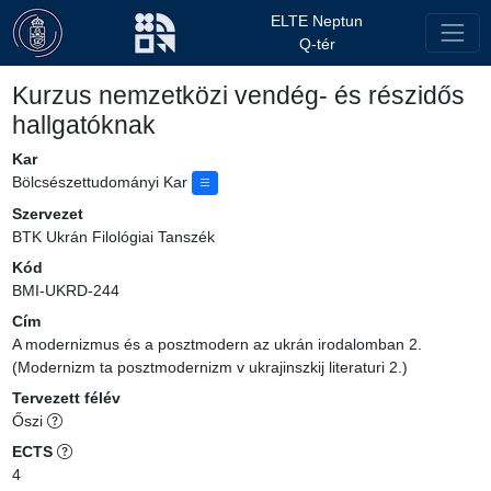
ELTE Neptun
Q-tér
Kurzus nemzetközi vendég- és részidős
hallgatóknak
Kar
Bölcsészettudományi Kar
Szervezet
BTK Ukrán Filológiai Tanszék
Kód
BMI-UKRD-244
Cím
A modernizmus és a posztmodern az ukrán irodalomban 2.
(Modernizm ta posztmodernizm v ukrajinszkij literaturi 2.)
Tervezett félév
Őszi
ECTS
4