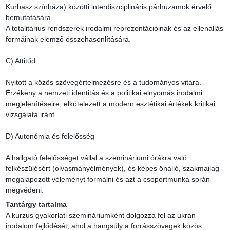
Kurbasz színháza) közötti interdiszciplináris párhuzamok érvelő 
bemutatására.

A totalitárius rendszerek irodalmi reprezentációinak és az ellenállás 
formáinak elemző összehasonlítására.

C) Attitűd

Nyitott a közös szövegértelmezésre és a tudományos vitára. 
Érzékeny a nemzeti identitás és a politikai elnyomás irodalmi 
megjelenítéseire, elkötelezett a modern esztétikai értékek kritikai 
vizsgálata iránt.

D) Autonómia és felelősség

A hallgató felelősséget vállal a szemináriumi órákra való 
felkészülésért (olvasmányélmények), és képes önálló, szakmailag 
megalapozott véleményt formálni és azt a csoportmunka során 
megvédeni.
Tantárgy tartalma
A kurzus gyakorlati szemináriumként dolgozza fel az ukrán 
irodalom fejlődését, ahol a hangsúly a forrásszövegek közös 