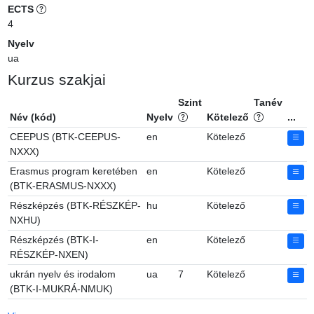
ECTS
4
Nyelv
ua
Kurzus szakjai
Szint
Tanév
Név (kód)
Nyelv
Kötelező
...
CEEPUS (BTK-CEEPUS-
en
Kötelező
NXXX)
Erasmus program keretében
en
Kötelező
(BTK-ERASMUS-NXXX)
Részképzés (BTK-RÉSZKÉP-
hu
Kötelező
NXHU)
Részképzés (BTK-I-
en
Kötelező
RÉSZKÉP-NXEN)
ukrán nyelv és irodalom
ua
7
Kötelező
(BTK-I-MUKRÁ-NMUK)