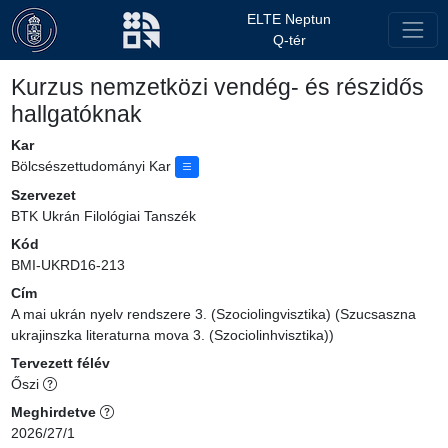
ELTE Neptun
Q-tér
Kurzus nemzetközi vendég- és részidős
hallgatóknak
Kar
Bölcsészettudományi Kar
Szervezet
BTK Ukrán Filológiai Tanszék
Kód
BMI-UKRD16-213
Cím
A mai ukrán nyelv rendszere 3. (Szociolingvisztika) (Szucsaszna
ukrajinszka literaturna mova 3. (Szociolinhvisztika))
Tervezett félév
Őszi
Meghirdetve
2026/27/1