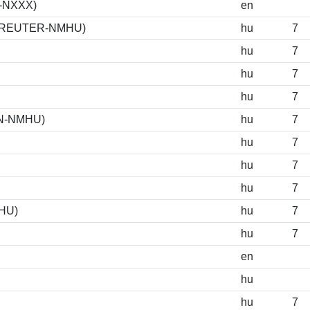
S-NXXX)
en
T-TOREUTER-NMHU)
hu
7
hu
7
hu
7
hu
7
RAN-NMHU)
hu
7
hu
7
hu
7
hu
7
MHU)
hu
7
hu
7
en
hu
hu
7