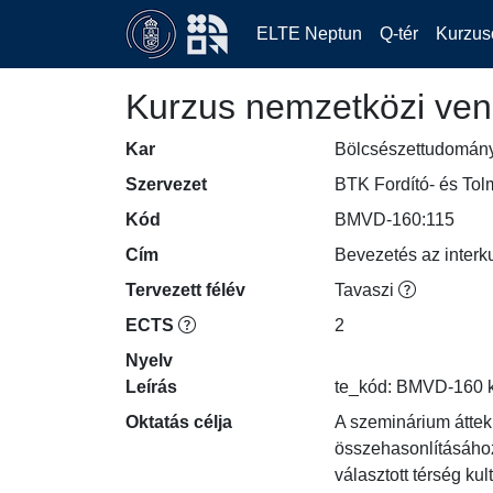
ELTE Neptun
Q-tér
Kurzus
Kurzus nemzetközi ven
Kar
Bölcsészettudomán
Szervezet
BTK Fordító- és To
Kód
BMVD-160:115
Cím
Bevezetés az interk
Tervezett félév
Tavaszi
ECTS
2
Nyelv
Leírás
te_kód: BMVD-160 
Oktatás célja
A szeminárium átteki
összehasonlításához 
választott térség ku