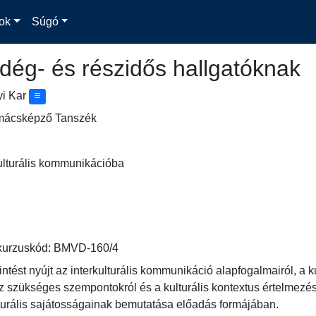
ok
Súgó
dég- és részidős hallgatóknak
yi Kar
lmácsképző Tanszék
ulturális kommunikációba
kurzuskód: BMVD-160/4
ntést nyújt az interkulturális kommunikáció alapfogalmairól, a ku
szükséges szempontokról és a kulturális kontextus értelmezéséről
lturális sajátosságainak bemutatása előadás formájában.