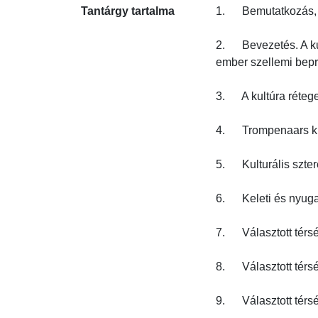
Tantárgy tartalma
1.      Bemutatkozás
2.      Bevezetés. A
ember szellemi bepro
3.      A kultúra rét
4.      Trompenaars k
5.      Kulturális szter
6.      Keleti és nyu
7.      Választott térs
8.      Választott térs
9.      Választott térs