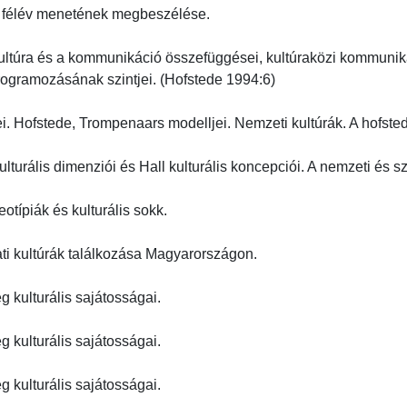
, félév menetének megbeszélése.

 kultúra és a kommunikáció összefüggései, kultúraközi kommuniká
gramozásának szintjei. (Hofstede 1994:6)

egei. Hofstede, Trompenaars modelljei. Nemzeti kultúrák. A hofstede
ulturális dimenziói és Hall kulturális koncepciói. A nemzeti és sze
eotípiák és kulturális sokk.

gati kultúrák találkozása Magyarországon.

ég kulturális sajátosságai.

ég kulturális sajátosságai.

ég kulturális sajátosságai.
