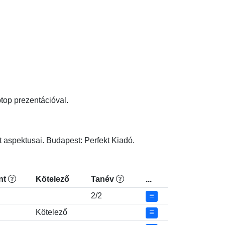
op prezentációval.

 aspektusai. Budapest: Perfekt Kiadó.
nt
Kötelező
Tanév
...
2/2
Kötelező