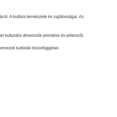
ció. A kultúra természete és sajátosságai. Az 
i kulturális dimenziók jelentése és jellemzői.

rvezeti kultúrák összefüggései.
