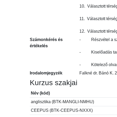
10.  Választott térség
11.  Választott térség 
12.  Választott térsé
Számonkérés és
-          Részvétel 
értékelés
-          Kiselőadás
-          Kötelező o
Irodalomjegyzék
Falkné dr. Bánó K. 
Kurzus szakjai
Név (kód)
anglisztika (BTK-MANGLI-NMHU)
CEEPUS (BTK-CEEPUS-NXXX)