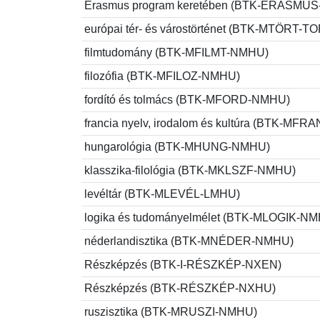
Erasmus program keretében (BTK-ERASMU
európai tér- és várostörténet (BTK-MTÖR
filmtudomány (BTK-MFILMT-NMHU)
filozófia (BTK-MFILOZ-NMHU)
fordító és tolmács (BTK-MFORD-NMHU)
francia nyelv, irodalom és kultúra (BTK-MF
hungarológia (BTK-MHUNG-NMHU)
klasszika-filológia (BTK-MKLSZF-NMHU)
levéltár (BTK-MLEVÉL-LMHU)
logika és tudományelmélet (BTK-MLOGIK-N
néderlandisztika (BTK-MNÉDER-NMHU)
Részképzés (BTK-I-RÉSZKÉP-NXEN)
Részképzés (BTK-RÉSZKÉP-NXHU)
ruszisztika (BTK-MRUSZI-NMHU)