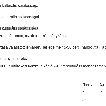
 kulturális sajátosságai.

kulturális sajátosságai.

g kulturális sajátosságai.
a szemináriumon, maximum két hiányzással.

 tartása választott témában. Terjedelme 45-50 perc, handouttal, lapt
lvasmány ismerete.
2008. Kultúraközi kommunikáció. Az interkulturális menedzsment
Nyelv
Szi
hu
7
en