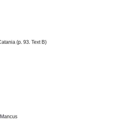
tania (p. 93. Text B)

Mancus
