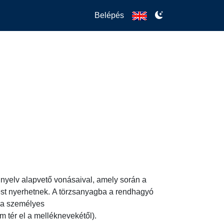
Belépés
yelv alapvető vonásaival, amely során a 
tést nyerhetnek. A törzsanyagba a rendhagyó 
 a személyes 
 tér el a melléknevekétől). 