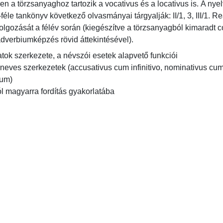
n a törzsanyaghoz tartozik a vocativus és a locativus is. A nyelv
éle tankönyv következő olvasmányai tárgyalják: II/1, 3, III/1. Re
olgozását a félév során (kiegészítve a törzsanyagból kimaradt co
dverbiumképzés rövid áttekintésével).
ok szerkezete, a névszói esetek alapvető funkciói

m)
