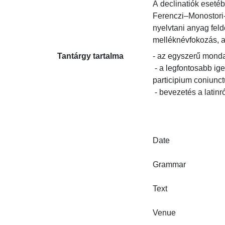
A declinatiók esetébe
Ferenczi–Monostori-f
nyelvtani anyag feld
melléknévfokozás, a
Tantárgy tartalma
- az egyszerű mondat
 - a legfontosabb igeneves szerkezetek (accusativus cum infinitivo, nominativus cum infinitivo, ablativus absolutus, 
participium coniunctu
 - bevezetés a latinról magyarra fordítás gyakorlatába

Date

Grammar

Text

Venue
