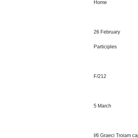
Home

26 February

Participles

F/212

5 March

I/6 Graeci Troiam capi