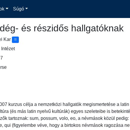
ok
Súgó
dég- és részidős hallgatóknak
yi Kar
Intézet
07
rse
 kurzus célja a nemzetközi hallgatók megismertetése a latin n
ltúra (és más latin nyelvű kultúrák) egyes szeleteibe is betekin
ezők tartoznak: sum, possum, volo, eo, a névmások közül pedig:
lle, qui (figyelembe véve, hogy a birtokos névmások ragozása nem