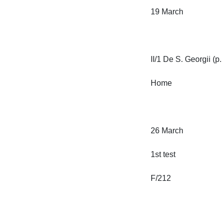
19 March

II/1 De S. Georgii (p. 
Home

26 March

1st test

F/212
