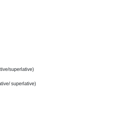
ve/superlative)

e/ superlative)
