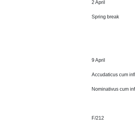
2 April

Spring break

9 April

Accudaticus cum infini
Nominativus cum infini
F/212
