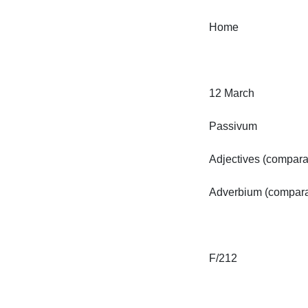
Home

12 March

Passivum

Adjectives (comparati
Adverbium (comparativ
F/212
