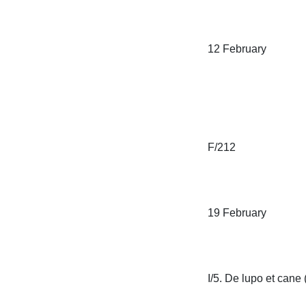
12 February

F/212

19 February

I/5. De lupo et cane (p