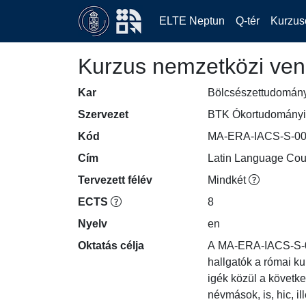
ELTE Neptun
Q-tér
Kurzus
Kurzus nemzetközi ven
Kar
Bölcsészettudomán
Szervezet
BTK Ókortudományi 
Kód
MA-ERA-IACS-S-0
Cím
Latin Language Cou
Tervezett félév
Mindkét
ECTS
8
Nyelv
en
Oktatás célja
A MA-ERA-IACS-S-007
hallgatók a római ku
igék közül a követk
névmások, is, hic, i