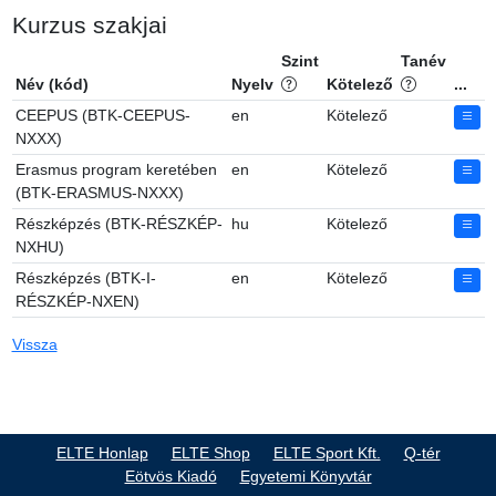
Kurzus szakjai
Szint
Tanév
Név (kód)
Nyelv
Kötelező
...
CEEPUS (BTK-CEEPUS-
en
Kötelező
NXXX)
Erasmus program keretében
en
Kötelező
(BTK-ERASMUS-NXXX)
Részképzés (BTK-RÉSZKÉP-
hu
Kötelező
NXHU)
Részképzés (BTK-I-
en
Kötelező
RÉSZKÉP-NXEN)
Vissza
ELTE Honlap
ELTE Shop
ELTE Sport Kft.
Q-tér
Eötvös Kiadó
Egyetemi Könyvtár