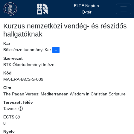
ELTE Neptun
Q-tér
Kurzus nemzetközi vendég- és részidős
hallgatóknak
Kar
Bölcsészettudományi Kar
Szervezet
BTK Ókortudományi Intézet
Kód
MA-ERA-IACS-S-009
Cím
The Pagan Verses: Mediterranean Wisdom in Christian Scripture
Tervezett félév
Tavaszi
ECTS
8
Nyelv