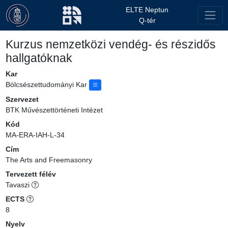
ELTE Neptun
Q-tér
Kurzus nemzetközi vendég- és részidős
hallgatóknak
Kar
Bölcsészettudományi Kar
Szervezet
BTK Művészettörténeti Intézet
Kód
MA-ERA-IAH-L-34
Cím
The Arts and Freemasonry
Tervezett félév
Tavaszi
ECTS
8
Nyelv