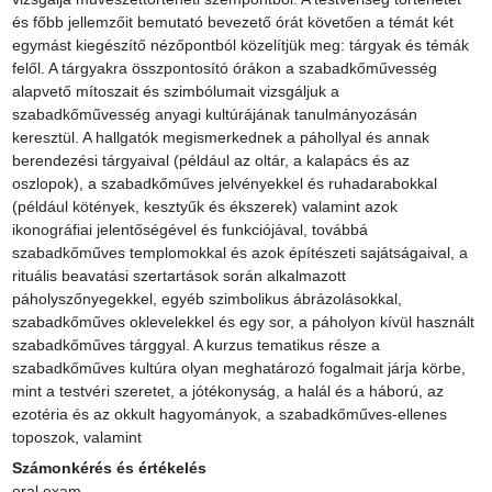
és főbb jellemzőit bemutató bevezető órát követően a témát két 
egymást kiegészítő nézőpontból közelítjük meg: tárgyak és témák 
felől. A tárgyakra összpontosító órákon a szabadkőművesség 
alapvető mítoszait és szimbólumait vizsgáljuk a 
szabadkőművesség anyagi kultúrájának tanulmányozásán 
keresztül. A hallgatók megismerkednek a páhollyal és annak 
berendezési tárgyaival (például az oltár, a kalapács és az 
oszlopok), a szabadkőműves jelvényekkel és ruhadarabokkal 
(például kötények, kesztyűk és ékszerek) valamint azok 
ikonográfiai jelentőségével és funkciójával, továbbá 
szabadkőműves templomokkal és azok építészeti sajátságaival, a 
rituális beavatási szertartások során alkalmazott 
páholyszőnyegekkel, egyéb szimbolikus ábrázolásokkal, 
szabadkőműves oklevelekkel és egy sor, a páholyon kívül használt 
szabadkőműves tárggyal. A kurzus tematikus része a 
szabadkőműves kultúra olyan meghatározó fogalmait járja körbe, 
mint a testvéri szeretet, a jótékonyság, a halál és a háború, az 
ezotéria és az okkult hagyományok, a szabadkőműves-ellenes 
toposzok, valamint
Számonkérés és értékelés
oral exam