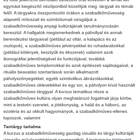
egymást kiegészítő nézőpontból közelítjük meg: tárgyak és témák 
felől. A tárgyakra összpontosító órákon a szabadkőművesség 
alapvető mítoszait és szimbólumait vizsgáljuk a 
szabadkőművesség anyagi kultúrájának tanulmányozásán 
keresztül. A hallgatók megismerkednek a páhollyal és annak 
berendezési tárgyaival (például az oltár, a kalapács és az 
oszlopok), a szabadkőműves jelvényekkel és ruhadarabokkal 
(például kötények, kesztyűk és ékszerek) valamint azok 
ikonográfiai jelentőségével és funkciójával, továbbá 
szabadkőműves templomokkal és azok építészeti sajátságaival, a 
rituális beavatási szertartások során alkalmazott 
páholyszőnyegekkel, egyéb szimbolikus ábrázolásokkal, 
szabadkőműves oklevelekkel és egy sor, a páholyon kívül használt 
szabadkőműves tárggyal. A kurzus tematikus része a 
szabadkőműves kultúra olyan meghatározó fogalmait járja körbe, 
mint a testvéri szeretet, a jótékonyság, a halál és a háború, az 
ezotéria és az okkult hagyományok, a szabadkőműves-ellenes 
toposzok, valamint
Tantárgy tartalma
A kurzus a szabadkőművesség gazdag vizuális és tárgyi kultúráját 
vizsgálja művészettörténeti szempontból. A testvériség történetét 