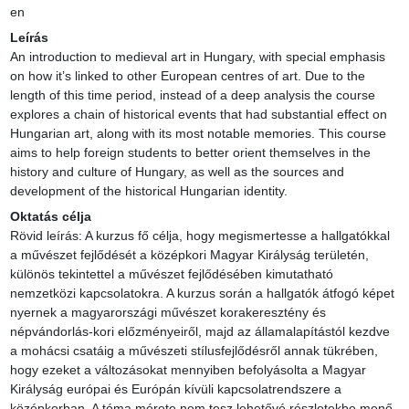
en
Leírás
An introduction to medieval art in Hungary, with special emphasis 
on how it’s linked to other European centres of art. Due to the 
length of this time period, instead of a deep analysis the course 
explores a chain of historical events that had substantial effect on 
Hungarian art, along with its most notable memories. This course 
aims to help foreign students to better orient themselves in the 
history and culture of Hungary, as well as the sources and 
development of the historical Hungarian identity.
Oktatás célja
Rövid leírás: A kurzus fő célja, hogy megismertesse a hallgatókkal 
a művészet fejlődését a középkori Magyar Királyság területén, 
különös tekintettel a művészet fejlődésében kimutatható 
nemzetközi kapcsolatokra. A kurzus során a hallgatók átfogó képet 
nyernek a magyarországi művészet korakeresztény és 
népvándorlás-kori előzményeiről, majd az államalapítástól kezdve 
a mohácsi csatáig a művészeti stílusfejlődésről annak tükrében, 
hogy ezeket a változásokat mennyiben befolyásolta a Magyar 
Királyság európai és Európán kívüli kapcsolatrendszere a 
középkorban. A téma mérete nem tesz lehetővé részletekbe menő 