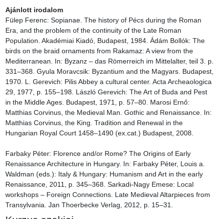
Ajánlott irodalom
Fülep Ferenc: Sopianae. The history of Pécs during the Roman 
Era, and the problem of the continuity of the Late Roman 
Population. Akadémiai Kiadó, Budapest, 1984. Ádám Bollók: The 
birds on the braid ornaments from Rakamaz: A view from the 
Mediterranean. In: Byzanz – das Römerreich im Mittelalter, teil 3. p. 
331–368. Gyula Moravcsik: Byzantium and the Magyars. Budapest, 
1970. L. Gerevich: Pilis Abbey a cultural center. Acta Archeaologica 
29, 1977, p. 155–198. László Gerevich: The Art of Buda and Pest 
in the Middle Ages. Budapest, 1971, p. 57–80. Marosi Ernő: 
Matthias Corvinus, the Medieval Man. Gothic and Renaissance. In: 
Matthias Corvinus, the King. Tradition and Renewal in the 
Hungarian Royal Court 1458–1490 (ex.cat.) Budapest, 2008.

Farbaky Péter: Florence and/or Rome? The Origins of Early 
Renaissance Architecture in Hungary. In: Farbaky Péter, Louis a. 
Waldman (eds.): Italy & Hungary: Humanism and Art in the early 
Renaissance, 2011, p. 345–368. Sarkadi-Nagy Emese: Local 
workshops – Foreign Connections. Late Medieval Altarpieces from 
Transylvania. Jan Thoerbecke Verlag, 2012, p. 15–31.