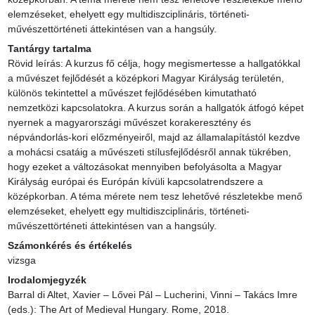
elemzéseket, ehelyett egy multidiszciplináris, történeti-
művészettörténeti áttekintésen van a hangsúly.
Tantárgy tartalma
Rövid leírás: A kurzus fő célja, hogy megismertesse a hallgatókkal 
a művészet fejlődését a középkori Magyar Királyság területén, 
különös tekintettel a művészet fejlődésében kimutatható 
nemzetközi kapcsolatokra. A kurzus során a hallgatók átfogó képet 
nyernek a magyarországi művészet korakeresztény és 
népvándorlás-kori előzményeiről, majd az államalapítástól kezdve 
a mohácsi csatáig a művészeti stílusfejlődésről annak tükrében, 
hogy ezeket a változásokat mennyiben befolyásolta a Magyar 
Királyság európai és Európán kívüli kapcsolatrendszere a 
középkorban. A téma mérete nem tesz lehetővé részletekbe menő 
elemzéseket, ehelyett egy multidiszciplináris, történeti-
művészettörténeti áttekintésen van a hangsúly.
Számonkérés és értékelés
vizsga
Irodalomjegyzék
Barral di Altet, Xavier – Lővei Pál – Lucherini, Vinni – Takács Imre 
(eds.): The Art of Medieval Hungary. Rome, 2018.