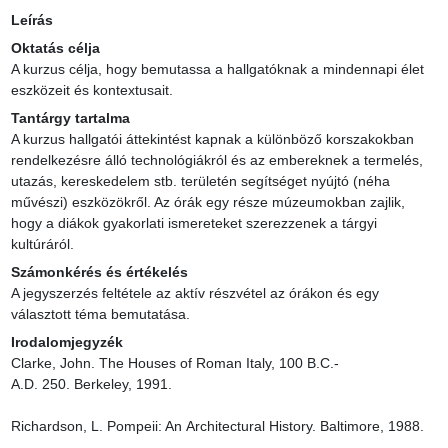
Leírás
Oktatás célja
A kurzus célja, hogy bemutassa a hallgatóknak a mindennapi élet 
eszközeit és kontextusait.
Tantárgy tartalma
A kurzus hallgatói áttekintést kapnak a különböző korszakokban 
rendelkezésre álló technológiákról és az embereknek a termelés, 
utazás, kereskedelem stb. területén segítséget nyújtó (néha 
művészi) eszközökről. Az órák egy része múzeumokban zajlik, 
hogy a diákok gyakorlati ismereteket szerezzenek a tárgyi 
kultúráról.
Számonkérés és értékelés
A jegyszerzés feltétele az aktív részvétel az órákon és egy 
választott téma bemutatása.
Irodalomjegyzék
Clarke, John. The Houses of Roman Italy, 100 B.C.-
A.D. 250. Berkeley, 1991.

Richardson, L. Pompeii: An Architectural History. Baltimore, 1988.
