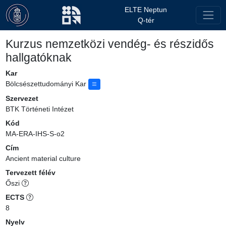
ELTE Neptun
Q-tér
Kurzus nemzetközi vendég- és részidős
hallgatóknak
Kar
Bölcsészettudományi Kar
Szervezet
BTK Történeti Intézet
Kód
MA-ERA-IHS-S-o2
Cím
Ancient material culture
Tervezett félév
Őszi
ECTS
8
Nyelv