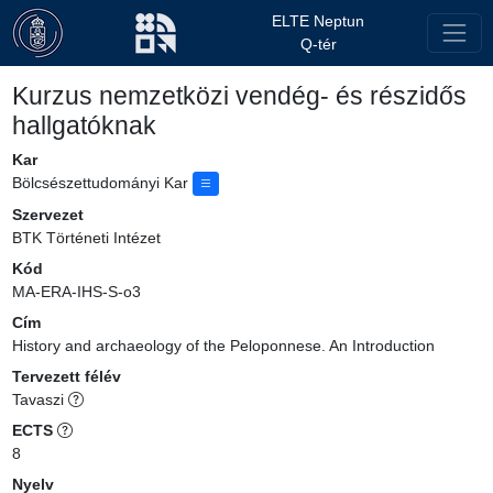
ELTE Neptun
Q-tér
Kurzus nemzetközi vendég- és részidős
hallgatóknak
Kar
Bölcsészettudományi Kar
Szervezet
BTK Történeti Intézet
Kód
MA-ERA-IHS-S-o3
Cím
History and archaeology of the Peloponnese. An Introduction
Tervezett félév
Tavaszi
ECTS
8
Nyelv