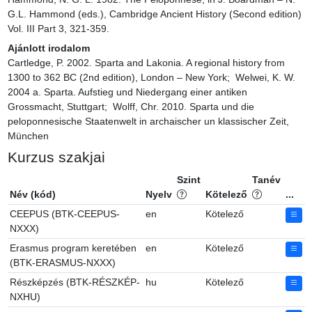
G.L. Hammond (eds.), Cambridge Ancient History (Second edition) 
Vol. III Part 3, 321-359.
Ajánlott irodalom
Cartledge, P. 2002. Sparta and Lakonia. A regional history from 
1300 to 362 BC (2nd edition), London – New York;  Welwei, K. W. 
2004 a. Sparta. Aufstieg und Niedergang einer antiken 
Grossmacht, Stuttgart;  Wolff, Chr. 2010. Sparta und die 
peloponnesische Staatenwelt in archaischer un klassischer Zeit, 
München
Kurzus szakjai
Szint
Tanév
Név (kód)
Nyelv
Kötelező
...
CEEPUS (BTK-CEEPUS-
en
Kötelező
NXXX)
Erasmus program keretében
en
Kötelező
(BTK-ERASMUS-NXXX)
Részképzés (BTK-RÉSZKÉP-
hu
Kötelező
NXHU)