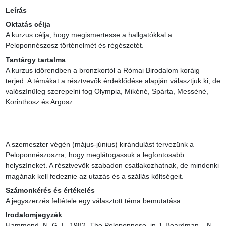
Leírás
Oktatás célja
A kurzus célja, hogy megismertesse a hallgatókkal a 
Peloponnészosz történelmét és régészetét.
Tantárgy tartalma
A kurzus időrendben a bronzkortól a Római Birodalom koráig 
terjed. A témákat a résztvevők érdeklődése alapján választjuk ki, de 
valószínűleg szerepelni fog Olympia, Mikéné, Spárta, Messéné, 
Korinthosz és Argosz.

A szemeszter végén (május-június) kirándulást tervezünk a 
Peloponnészoszra, hogy meglátogassuk a legfontosabb 
helyszíneket. A résztvevők szabadon csatlakozhatnak, de mindenki 
magának kell fedeznie az utazás és a szállás költségeit.
Számonkérés és értékelés
A jegyszerzés feltétele egy választott téma bemutatása.
Irodalomjegyzék
Hammond, N. G. L. 1982. The Peloponnese, in J. Boardman – N. 