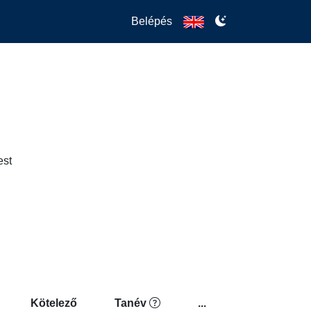
Belépés
est
Kötelező
Tanév
...