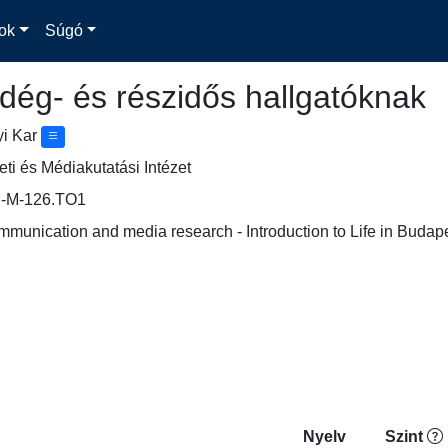
ok
Súgó
dég- és részidős hallgatóknak
yi Kar
i és Médiakutatási Intézet
-M-126.TO1
mmunication and media research - Introduction to Life in Budap
Nyelv
Szint