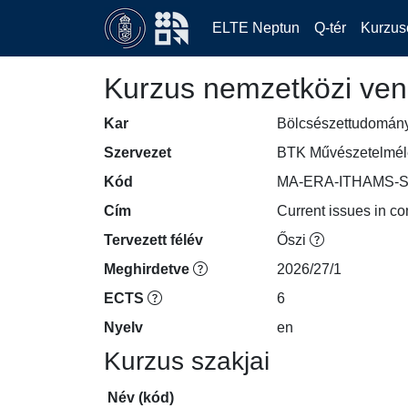
ELTE Neptun
Q-tér
Kurzus
Kurzus nemzetközi ven
Kar
Bölcsészettudomán
Szervezet
BTK Művészetelmélet
Kód
MA-ERA-ITHAMS-S
Cím
Current issues in co
Tervezett félév
Őszi
Meghirdetve
2026/27/1
ECTS
6
Nyelv
en
Kurzus szakjai
Név (kód)