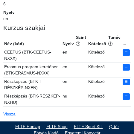
6
Nyelv
en
Kurzus szakjai
Szint
Tanév
Név (kód)
Nyelv
Kötelező
...
CEEPUS (BTK-CEEPUS-
en
Kötelező
NXXX)
Erasmus program keretében
en
Kötelező
(BTK-ERASMUS-NXXX)
Részképzés (BTK-I-
en
Kötelező
RÉSZKÉP-NXEN)
Részképzés (BTK-RÉSZKÉP-
hu
Kötelező
NXHU)
Vissza
ELTE Honlap
ELTE Shop
ELTE Sport Kft.
Q-tér
Eötvös Kiadó
Egyetemi Könyvtár