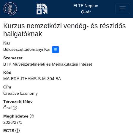
ELTE Neptun
Q-tér
Kurzus nemzetközi vendég- és részidős
hallgatóknak
Kar
Bölcsészettudományi Kar
Szervezet
BTK Művészetelméleti és Médiakutatási Intézet
Kód
MA-ERA-ITHAMS-S-M-304.BA
Cím
Creative Economy
Tervezett félév
Őszi
Meghirdetve
2026/27/1
ECTS