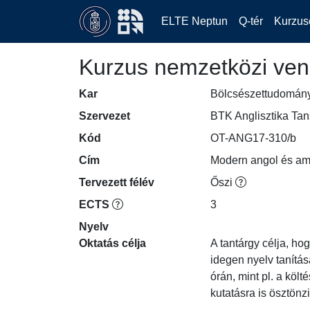
ELTE Neptun
Q-tér
Kurzus
Kurzus nemzetközi ven
Kar
Bölcsészettudomán
Szervezet
BTK Anglisztika Ta
Kód
OT-ANG17-310/b
Cím
Modern angol és amer
Tervezett félév
Őszi
ECTS
3
Nyelv
Oktatás célja
A tantárgy célja, h
idegen nyelv tanítás
órán, mint pl. a köl
kutatásra is ösztönz