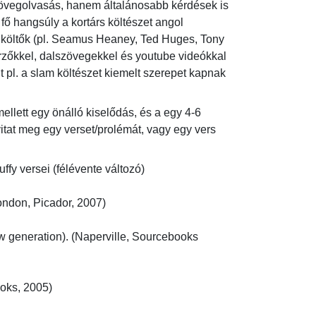
övegolvasás, hanem általánosabb kérdések is 
fő hangsúly a kortárs költészet angol 
 költők (pl. Seamus Heaney, Ted Huges, Tony 
erzőkkel, dalszövegekkel és youtube videókkal 
 pl. a slam költészet kiemelt szerepet kapnak 
ellett egy önálló kiselődás, és a egy 4-6 
tat meg egy verset/prolémát, vagy egy vers 
versei (félévente változó)

ndon, Picador, 2007)

w generation). (Naperville, Sourcebooks 
ooks, 2005)