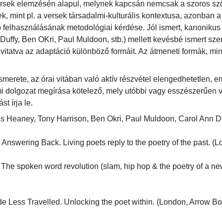
versek elemzésén alapul, melynek kapcsán nemcsak a szoros sz
k, mint pl. a versek társadalmi-kulturális kontextusa, azonban a 
ó felhasználásának metodológiai kérdése. Jól ismert, kanonikus
Duffy, Ben OKri, Paul Muldoon, stb.) mellett kevésbé ismert sz
vitatva az adaptáció különböző formáit. Az átmeneti formák, mint
smerete, az órai vitában való aktív részvétel elengedhetetlen, em
i dolgozat megírása kötelező, mely utóbbi vagy esszészerűen vi
st írja le.
eaney, Tony Harrison, Ben Okri, Paul Muldoon, Carol Ann Duffy 
Answering Back. Living poets reply to the poetry of the past. (Lo
The spoken word revolution (slam, hip hop & the poetry of a ne
e Less Travelled. Unlocking the poet within. (London, Arrow B