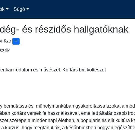
ok
Súgó
dég- és részidős hallgatóknak
yi Kar
nszék
ikai irodalom és művészet: Kortárs brit költészet
ogy bemutassa és  műhelymunkában gyakoroltassa azokat a módsz
ában kortárs versek felhasználásával, emellett általánosabb irod
tészet szerepe a mindennapi életben, a populáris és elit kultúra 
i a kurzus, hogy megtanulják, a későbbiekben hogyan egészíthetik 