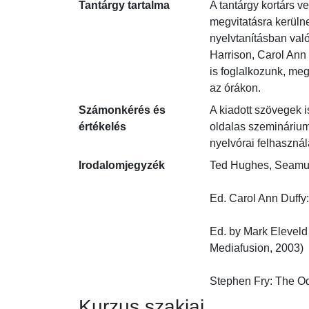
Tantárgy tartalma
A tantárgy kortárs 
megvitatásra kerülne
nyelvtanításban val
Harrison, Carol Ann 
is foglalkozunk, meg
az órákon.
Számonkérés és
A kiadott szövegek i
értékelés
oldalas szeminárium
nyelvórai felhasználá
Irodalomjegyzék
Ted Hughes, Seamus H
Ed. Carol Ann Duffy: 
Ed. by Mark Eleveld 
Mediafusion, 2003)

Stephen Fry: The Od
Kurzus szakjai