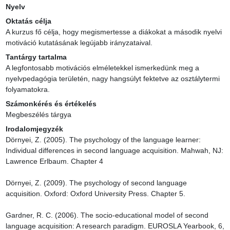
Nyelv
Oktatás célja
A kurzus fő célja, hogy megismertesse a diákokat a második nyelvi 
motiváció kutatásának legújabb irányzataival.
Tantárgy tartalma
A legfontosabb motivációs elméletekkel ismerkedünk meg a 
nyelvpedagógia területén, nagy hangsúlyt fektetve az osztálytermi 
folyamatokra.
Számonkérés és értékelés
Megbeszélés tárgya
Irodalomjegyzék
Dörnyei, Z. (2005). The psychology of the language learner: 
Individual differences in second language acquisition. Mahwah, NJ: 
Lawrence Erlbaum. Chapter 4

Dörnyei, Z. (2009). The psychology of second language 
acquisition. Oxford: Oxford University Press. Chapter 5.

Gardner, R. C. (2006). The socio-educational model of second 
language acquisition: A research paradigm. EUROSLA Yearbook, 6, 