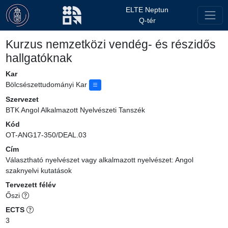
ELTE Neptun
Q-tér
Kurzus nemzetközi vendég- és részidős
hallgatóknak
Kar
Bölcsészettudományi Kar
Szervezet
BTK Angol Alkalmazott Nyelvészeti Tanszék
Kód
OT-ANG17-350/DEAL.03
Cím
Választható nyelvészet vagy alkalmazott nyelvészet: Angol
szaknyelvi kutatások
Tervezett félév
Őszi
ECTS
3