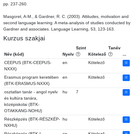
pp. 237-260.

Masgoret, A-M., & Gardner, R. C. (2003). Attitudes, motivation and 
second language learning: A meta-analysis of studies conducted by 
Gardner and associates. Language Learning, 53, 123-163.
Kurzus szakjai
Szint
Tanév
Név (kód)
Nyelv
Kötelező
...
CEEPUS (BTK-CEEPUS-
en
Kötelező
NXXX)
Erasmus program keretében
en
Kötelező
(BTK-ERASMUS-NXXX)
osztatlan tanár - angol nyelv
hu
7
és kultúra tanára,
középiskolai (BTK-
OTAKKANG-NOHU)
Részképzés (BTK-RÉSZKÉP-
hu
Kötelező
NXHU)
Részképzés (BTK-I-
en
Kötelező