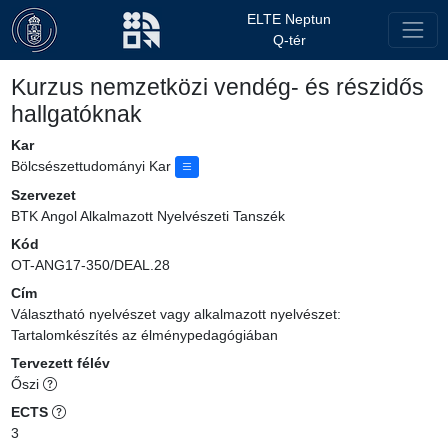
ELTE Neptun
Q-tér
Kurzus nemzetközi vendég- és részidős
hallgatóknak
Kar
Bölcsészettudományi Kar
Szervezet
BTK Angol Alkalmazott Nyelvészeti Tanszék
Kód
OT-ANG17-350/DEAL.28
Cím
Választható nyelvészet vagy alkalmazott nyelvészet:
Tartalomkészítés az élménypedagógiában
Tervezett félév
Őszi
ECTS
3