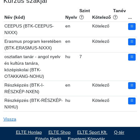
Kurzus szakjai
Szint
Tanév
Név (kód)
Nyelv
Kötelező
...
CEEPUS (BTK-CEEPUS-
en
Kötelező
NXXX)
Erasmus program keretében
en
Kötelező
(BTK-ERASMUS-NXXX)
osztatlan tanár - angol nyelv
hu
7
és kultúra tanára,
középiskolai (BTK-
OTAKKANG-NOHU)
Részképzés (BTK-I-
en
Kötelező
RÉSZKÉP-NXEN)
Részképzés (BTK-RÉSZKÉP-
hu
Kötelező
NXHU)
Vissza
ELTE Honlap
ELTE Shop
ELTE Sport Kft.
Q-tér
Eötvös Kiadó
Egyetemi Könyvtár