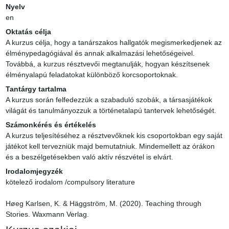
Nyelv
en
Oktatás célja
A kurzus célja, hogy a tanárszakos hallgatók megismerkedjenek az 
élménypedagógiával és annak alkalmazási lehetőségeivel. 
Továbbá, a kurzus résztvevői megtanulják, hogyan készítsenek 
élményalapú feladatokat különböző korcsoportoknak.
Tantárgy tartalma
A kurzus során felfedezzük a szabaduló szobák, a társasjátékok 
világát és tanulmányozzuk a történetalapú tantervek lehetőségét.
Számonkérés és értékelés
A kurzus teljesítéséhez a résztvevőknek kis csoportokban egy saját 
játékot kell tervezniük majd bemutatniuk. Mindemellett az órákon 
és a beszélgetésekben való aktív részvétel is elvárt.
Irodalomjegyzék
kötelező irodalom /compulsory literature

Høeg Karlsen, K. & Häggström, M. (2020). Teaching through 
Stories. Waxmann Verlag.