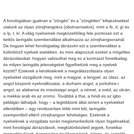
A fonológiában gyakran a "zöngés" és a "zöngétlen" kifejezésekkel 
utalunk az olyan zörejhangokra (obstruensekre), mint a /b, d, g/ és 
a /p, t, k/. A világ nyelveinek megközelítőleg fele pontosan ezt a 
kettős laringális szembenállást alkalmazza az zörejhangsorainál. 
De hogyan lehet fonológiailag ábrázolni ezt a szembenállást a 
különböző nyelvek esetében, és mire alapozzuk ezeket a mögöttes 
ábrázolásokat: hogyan valósulhat meg ez a kontraszt fonetikailag, 
és milyen laringális jelenségeket figyelhetünk meg a nyelvek 
között? Ezeknek a kérdéseknek a megválaszolására olyan 
nyelveket vizsgálunk meg, mint a magyar, a lengyel, az olasz, az 
angol központi nyelvváltozatai, a durhami angol, a yorkshire-i 
angol, az alabamai és mississippi angol, a német, a svéd, az ukrán, 
a mekkai arab és az oromo. Továbbá a thai, a hindi és az igbo 
példáján láthatjuk, hogy – a legtöbbünk által ismert a nyelvekkel 
ellentétben – egy rendszerben több mint két, laringális 
szempontból eltérő zörejhangsor lehetséges. Ezeknek a 
nyelveknek a vizsgálata során megismerkedünk olyan fogalmakkal, 
mint fonológiai ábrázolások, megkülönböztető jegyek, fonetikai 
megvalósulások, hangszalag-tevékenységek, zönge- és aspiráló 