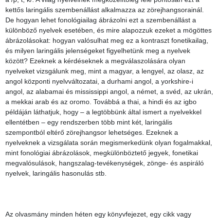
kettős laringális szembenállást alkalmazza az zörejhangsorainál. 
De hogyan lehet fonológiailag ábrázolni ezt a szembenállást a 
különböző nyelvek esetében, és mire alapozzuk ezeket a mögöttes 
ábrázolásokat: hogyan valósulhat meg ez a kontraszt fonetikailag, 
és milyen laringális jelenségeket figyelhetünk meg a nyelvek 
között? Ezeknek a kérdéseknek a megválaszolására olyan 
nyelveket vizsgálunk meg, mint a magyar, a lengyel, az olasz, az 
angol központi nyelvváltozatai, a durhami angol, a yorkshire-i 
angol, az alabamai és mississippi angol, a német, a svéd, az ukrán, 
a mekkai arab és az oromo. Továbbá a thai, a hindi és az igbo 
példáján láthatjuk, hogy – a legtöbbünk által ismert a nyelvekkel 
ellentétben – egy rendszerben több mint két, laringális 
szempontból eltérő zörejhangsor lehetséges. Ezeknek a 
nyelveknek a vizsgálata során megismerkedünk olyan fogalmakkal, 
mint fonológiai ábrázolások, megkülönböztető jegyek, fonetikai 
megvalósulások, hangszalag-tevékenységek, zönge- és aspiráló 
nyelvek, laringális hasonulás stb.

Az olvasmány minden héten egy könyvfejezet, egy cikk vagy 