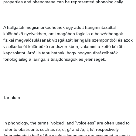
properties and phenomena can be represented phonologically.

A hallgatók megismerkedhetnek egy adott hangmintázattal 
különböző nyelvekben, ami magában foglalja a beszédhangok 
fizikai megvalósulásának vizsgálatát laringális szempontból és azok 
viselkedését különböző rendszerekben, valamint a kettő közötti 
kapcsolatot. Arról is tanulhatnak, hogy hogyan ábrázolhatók 
fonológiailag a laringális tulajdonságok és jelenségek.

Tartalom

In phonology, the terms "voiced" and "voiceless" are often used to 
refer to obstruents such as /b, d, g/ and /p, t, k/, respectively. 
Approximately half of the world's languages are assumed to apply 