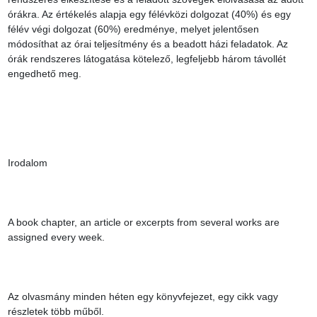
órákra. Az értékelés alapja egy félévközi dolgozat (40%) és egy 
félév végi dolgozat (60%) eredménye, melyet jelentősen 
módosíthat az órai teljesítmény és a beadott házi feladatok. Az 
órák rendszeres látogatása kötelező, legfeljebb három távollét 
engedhető meg.

Irodalom

A book chapter, an article or excerpts from several works are 
assigned every week.

Az olvasmány minden héten egy könyvfejezet, egy cikk vagy 
részletek több műből.