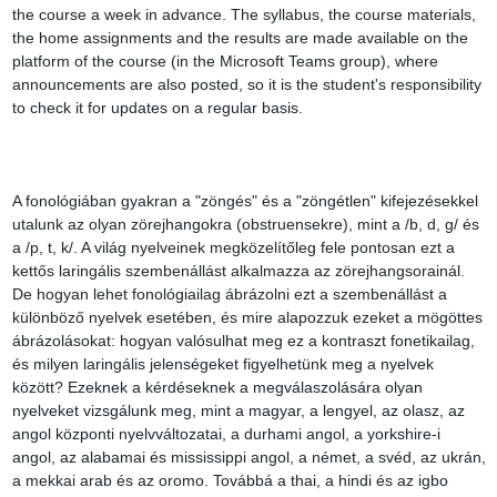
the course a week in advance. The syllabus, the course materials, 
the home assignments and the results are made available on the 
platform of the course (in the Microsoft Teams group), where 
announcements are also posted, so it is the student's responsibility 
to check it for updates on a regular basis.

A fonológiában gyakran a "zöngés" és a "zöngétlen" kifejezésekkel 
utalunk az olyan zörejhangokra (obstruensekre), mint a /b, d, g/ és 
a /p, t, k/. A világ nyelveinek megközelítőleg fele pontosan ezt a 
kettős laringális szembenállást alkalmazza az zörejhangsorainál. 
De hogyan lehet fonológiailag ábrázolni ezt a szembenállást a 
különböző nyelvek esetében, és mire alapozzuk ezeket a mögöttes 
ábrázolásokat: hogyan valósulhat meg ez a kontraszt fonetikailag, 
és milyen laringális jelenségeket figyelhetünk meg a nyelvek 
között? Ezeknek a kérdéseknek a megválaszolására olyan 
nyelveket vizsgálunk meg, mint a magyar, a lengyel, az olasz, az 
angol központi nyelvváltozatai, a durhami angol, a yorkshire-i 
angol, az alabamai és mississippi angol, a német, a svéd, az ukrán, 
a mekkai arab és az oromo. Továbbá a thai, a hindi és az igbo 