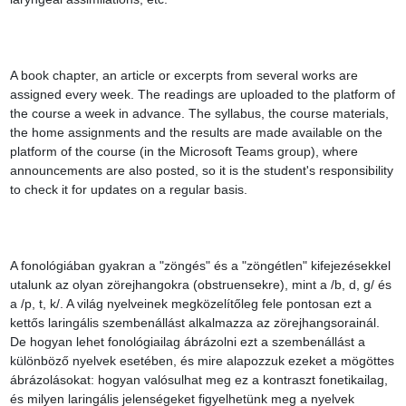
A book chapter, an article or excerpts from several works are 
assigned every week. The readings are uploaded to the platform of 
the course a week in advance. The syllabus, the course materials, 
the home assignments and the results are made available on the 
platform of the course (in the Microsoft Teams group), where 
announcements are also posted, so it is the student's responsibility 
to check it for updates on a regular basis.

A fonológiában gyakran a "zöngés" és a "zöngétlen" kifejezésekkel 
utalunk az olyan zörejhangokra (obstruensekre), mint a /b, d, g/ és 
a /p, t, k/. A világ nyelveinek megközelítőleg fele pontosan ezt a 
kettős laringális szembenállást alkalmazza az zörejhangsorainál. 
De hogyan lehet fonológiailag ábrázolni ezt a szembenállást a 
különböző nyelvek esetében, és mire alapozzuk ezeket a mögöttes 
ábrázolásokat: hogyan valósulhat meg ez a kontraszt fonetikailag, 
és milyen laringális jelenségeket figyelhetünk meg a nyelvek 