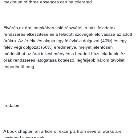
maximum of three absences can be tolerated.

Elvárás az órai munkában való részvétel, a házi feladatok 
rendszeres elkészítése és a feladott szövegek elolvasása az adott 
órákra. Az értékelés alapja egy félévközi dolgozat (40%) és egy 
félév végi dolgozat (60%) eredménye, melyet jelentősen 
módosíthat az órai teljesítmény és a beadott házi feladatok. Az 
órák rendszeres látogatása kötelező, legfeljebb három távollét 
engedhető meg.

Irodalom

A book chapter, an article or excerpts from several works are 
assigned every week.
