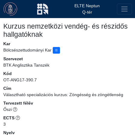
ELTE Neptun
Q-tér
Kurzus nemzetközi vendég- és részidős
hallgatóknak
Kar
Bölcsészettudományi Kar
Szervezet
BTK Anglisztika Tanszék
Kód
OT-ANG17-390.7
Cím
Választható specializációs kurzus: Zöngésség és zöngétlenség
Tervezett félév
Őszi
ECTS
3
Nyelv