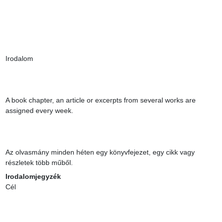
Irodalom

A book chapter, an article or excerpts from several works are 
assigned every week.

Az olvasmány minden héten egy könyvfejezet, egy cikk vagy 
részletek több műből.
Irodalomjegyzék
Cél
