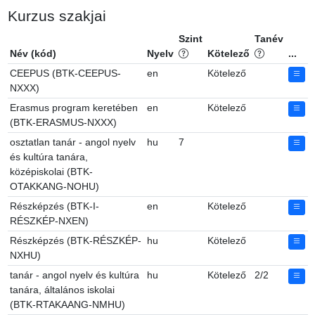
Kurzus szakjai
Szint
Tanév
Név (kód)
Nyelv
Kötelező
...
CEEPUS (BTK-CEEPUS-
en
Kötelező
NXXX)
Erasmus program keretében
en
Kötelező
(BTK-ERASMUS-NXXX)
osztatlan tanár - angol nyelv
hu
7
és kultúra tanára,
középiskolai (BTK-
OTAKKANG-NOHU)
Részképzés (BTK-I-
en
Kötelező
RÉSZKÉP-NXEN)
Részképzés (BTK-RÉSZKÉP-
hu
Kötelező
NXHU)
tanár - angol nyelv és kultúra
hu
Kötelező
2/2
tanára, általános iskolai
(BTK-RTAKAANG-NMHU)