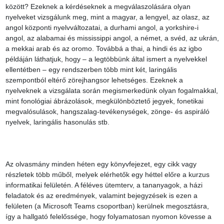
között? Ezeknek a kérdéseknek a megválaszolására olyan 
nyelveket vizsgálunk meg, mint a magyar, a lengyel, az olasz, az 
angol központi nyelvváltozatai, a durhami angol, a yorkshire-i 
angol, az alabamai és mississippi angol, a német, a svéd, az ukrán, 
a mekkai arab és az oromo. Továbbá a thai, a hindi és az igbo 
példáján láthatjuk, hogy – a legtöbbünk által ismert a nyelvekkel 
ellentétben – egy rendszerben több mint két, laringális 
szempontból eltérő zörejhangsor lehetséges. Ezeknek a 
nyelveknek a vizsgálata során megismerkedünk olyan fogalmakkal, 
mint fonológiai ábrázolások, megkülönböztető jegyek, fonetikai 
megvalósulások, hangszalag-tevékenységek, zönge- és aspiráló 
nyelvek, laringális hasonulás stb.

Az olvasmány minden héten egy könyvfejezet, egy cikk vagy 
részletek több műből, melyek elérhetők egy héttel előre a kurzus 
informatikai felületén. A féléves ütemterv, a tananyagok, a házi 
feladatok és az eredmények, valamint bejegyzések is ezen a 
felületen (a Microsoft Teams csoportban) kerülnek megosztásra, 
így a hallgató felelőssége, hogy folyamatosan nyomon kövesse a 