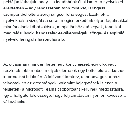
példáján láthatjuk, hogy – a legtöbbünk által ismert a nyelvekkel 
ellentétben – egy rendszerben több mint két, laringális 
szempontból eltérő zörejhangsor lehetséges. Ezeknek a 
nyelveknek a vizsgálata során megismerkedünk olyan fogalmakkal, 
mint fonológiai ábrázolások, megkülönböztető jegyek, fonetikai 
megvalósulások, hangszalag-tevékenységek, zönge- és aspiráló 
nyelvek, laringális hasonulás stb.

Az olvasmány minden héten egy könyvfejezet, egy cikk vagy 
részletek több műből, melyek elérhetők egy héttel előre a kurzus 
informatikai felületén. A féléves ütemterv, a tananyagok, a házi 
feladatok és az eredmények, valamint bejegyzések is ezen a 
felületen (a Microsoft Teams csoportban) kerülnek megosztásra, 
így a hallgató felelőssége, hogy folyamatosan nyomon kövesse a 
változásokat.
