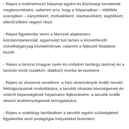
- Képes a műértelmező folyamat egyéni és közösségi kereteinek 
megteremtésére, valamint arra, hogy e folyamatban – többféle 
szerepben – irányítóként, motiválóként, résztvevőként, segítőként, 
ellenőrzőként vegyen részt.

- Képes figyelembe venni a Nemzeti alaptanterv 
kulcskompetenciáit, egyensúlyt tud tartani a közvetítendő 
műveltséganyag követelményei, valamint a fejlesztő feladatok 
között.

- Képes a tanórai (magyar nyelv és irodalom tantárgy tanórai) és a 
tanórán kívüli (szakköri, diákköri) munka tervezésére.

- Képes az olvasóvá nevelésre, a házi olvasmányok önálló tanulói 
feldolgozásának motiválására, a tanulók olvasási készségeinek és 
műértő képességének folyamatos fejlesztésére, a tanulók önálló 
olvasói tevékenységeinek támogatására.

- Képes a szaktárgy tanításában a tanulók egyéni szükségleteit 
figyelembe vevő pedagógiai helyzeteket teremteni.
