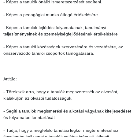
- Képes a tanulók önálló ismeretszerzését segíteni.

- Képes a pedagógiai munka átfogó értékelésére.

- Képes a tanulók fejlődési folyamatainak, tanulmányi 
teljesítményeinek és személyiségfejlődésének értékelésére

- Képes a tanulói közösségek szervezésére és vezetésére, az 
önszerveződő tanulói csoportok támogatására.

Attitűd:

- Törekszik arra, hogy a tanulók megszeressék az olvasást, 
kialakuljon az olvasói tudatosságuk.

- Segíti a tanulók megismerési és alkotási vágyának kiteljesedését 
és folyamatos fenntartását.

- Tudja, hogy a megfelelő tanulási légkör megteremtéséhez 
figyelembe kell venni a tanulók sajátos igényeit, ötleteit, 