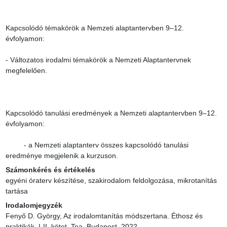
Kapcsolódó témakörök a Nemzeti alaptantervben 9–12. 
évfolyamon:

- Változatos irodalmi témakörök a Nemzeti Alaptantervnek 
megfelelően.

Kapcsolódó tanulási eredmények a Nemzeti alaptantervben 9–12. 
évfolyamon:

         - a Nemzeti alaptanterv összes kapcsolódó tanulási 
eredménye megjelenik a kurzuson.
Számonkérés és értékelés
egyéni óraterv készítése, szakirodalom feldolgozása, mikrotanítás 
tartása
Irodalomjegyzék
Fenyő D. György, Az irodalomtanítás módszertana. Éthosz és 
praktikák, I-II. kötet, Tea, Budapest, 2022.