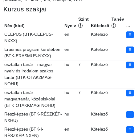
Kurzus szakjai
Szint
Tanév
Név (kód)
Nyelv
Kötelező
...
CEEPUS (BTK-CEEPUS-
en
Kötelező
NXXX)
Erasmus program keretében
en
Kötelező
(BTK-ERASMUS-NXXX)
osztatlan tanár - magyar
hu
7
Kötelező
nyelv és irodalom szakos
tanár (BTK-OTAK2MAG-
NOHU)
osztatlan tanár -
hu
7
Kötelező
magyartanár, középiskolai
(BTK-OTAKKMAG-NOHU)
Részképzés (BTK-RÉSZKÉP-
hu
Kötelező
NXHU)
Részképzés (BTK-I-
en
Kötelező
RÉSZKÉP-NXEN)