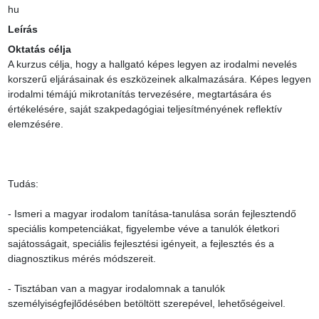
hu
Leírás
Oktatás célja
A kurzus célja, hogy a hallgató képes legyen az irodalmi nevelés 
korszerű eljárásainak és eszközeinek alkalmazására. Képes legyen 
irodalmi témájú mikrotanítás tervezésére, megtartására és 
értékelésére, saját szakpedagógiai teljesítményének reflektív 
elemzésére.

Tudás:

- Ismeri a magyar irodalom tanítása-tanulása során fejlesztendő 
speciális kompetenciákat, figyelembe véve a tanulók életkori 
sajátosságait, speciális fejlesztési igényeit, a fejlesztés és a 
diagnosztikus mérés módszereit.

- Tisztában van a magyar irodalomnak a tanulók 
személyiségfejlődésében betöltött szerepével, lehetőségeivel.
