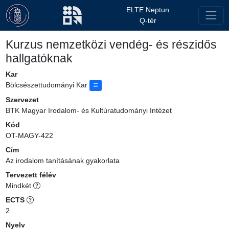
ELTE Neptun
Q-tér
Kurzus nemzetközi vendég- és részidős
hallgatóknak
Kar
Bölcsészettudományi Kar
Szervezet
BTK Magyar Irodalom- és Kultúratudományi Intézet
Kód
OT-MAGY-422
Cím
Az irodalom tanításának gyakorlata
Tervezett félév
Mindkét
ECTS
2
Nyelv