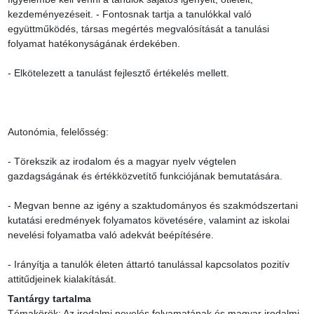
kezdeményezéseit. - Fontosnak tartja a tanulókkal való 
együttműködés, társas megértés megvalósítását a tanulási 
folyamat hatékonyságának érdekében.

- Elkötelezett a tanulást fejlesztő értékelés mellett.

Autonómia, felelősség:

- Törekszik az irodalom és a magyar nyelv végtelen 
gazdagságának és értékközvetítő funkciójának bemutatására.

- Megvan benne az igény a szaktudományos és szakmódszertani 
kutatási eredmények folyamatos követésére, valamint az iskolai 
nevelési folyamatba való adekvát beépítésére.

- Irányítja a tanulók életen áttartó tanulással kapcsolatos pozitív 
attitűdjeinek kialakítását.
Tantárgy tartalma
Témakörök: Az irodalmi nevelés folyamatának és magyar irodalmi 