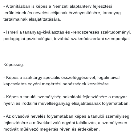
- A tanításban is képes a Nemzeti alaptanterv fejlesztési 
területeinek és nevelési céljainak érvényesítésére, tananyag 
tartalmainak elsajátíttatására.

- Ismeri a tananyag-kiválasztás és -rendszerezés szaktudományi, 
pedagógiai-pszichológiai, továbbá szakmódszertani szempontjait.

Képesség:

- Képes a szaktárgy speciális összefüggéseivel, fogalmaival 
kapcsolatos egyéni megértési nehézségek kezelésére.

- Képes a tanulói személyiség sokoldalú fejlesztésére a magyar 
nyelvi és irodalmi műveltséganyag elsajátításának folyamatában.

- Az olvasóvá nevelés folyamatában képes a tanulói személyiség 
fejlesztésére a művekkel való egyéni találkozás, a személyesen 
motivált műélvező megértés révén és érdekében.
