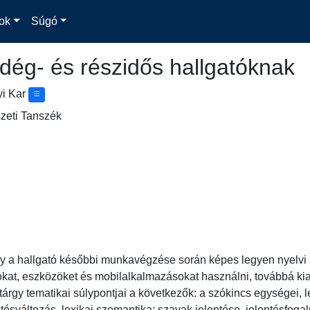
ok
Súgó
dég- és részidős hallgatóknak
yi Kar
zeti Tanszék
ogy a hallgató későbbi munkavégzése során képes legyen nyelvi 
okat, eszközöket és mobilalkalmazásokat használni, továbbá kiak
tárgy tematikai súlypontjai a következők: a szókincs egységei, 
tésváltozás, lexikai szemantika: szavak jelentése, jelentésfog