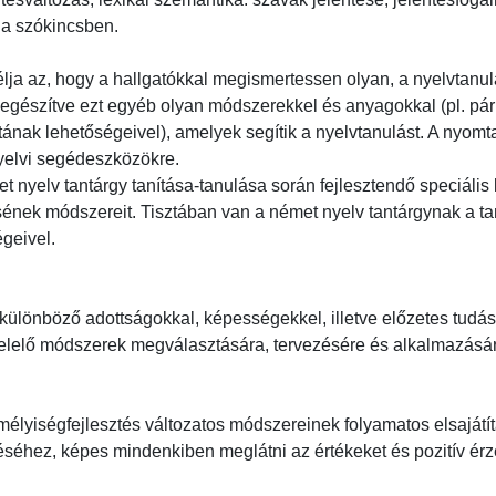
 szókincsben.

élja az, hogy a hallgatókkal megismertessen olyan, a nyelvtanul
egészítve ezt egyéb olyan módszerekkel és anyagokkal (pl. pá
nak lehetőségeivel), amelyek segítik a nyelvtanulást. A nyomtat
yelvi segédeszközökre.

t nyelv tantárgy tanítása-tanulása során fejlesztendő speciális
ének módszereit. Tisztában van a német nyelv tantárgynak a tan
ivel.

ülönböző adottságokkal, képességekkel, illetve előzetes tudáss
lelő módszerek megválasztására, tervezésére és alkalmazására, 
zemélyiségfejlesztés változatos módszereinek folyamatos elsajátí
séhez, képes mindenkiben meglátni az értékeket és pozitív érze