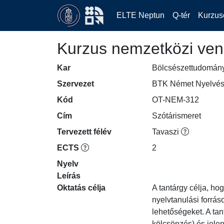
ELTE Neptun
Q-tér
Kurzus
Kurzus nemzetközi ven
Kar
Bölcsészettudomán
Szervezet
BTK Német Nyelvés
Kód
OT-NEM-312
Cím
Szótárismeret
Tervezett félév
Tavaszi
ECTS
2
Nyelv
Leírás
Oktatás célja
A tantárgy célja, h
nyelvtanulási forrás
lehetőségeket. A tan
kölcsönzés) és jelen