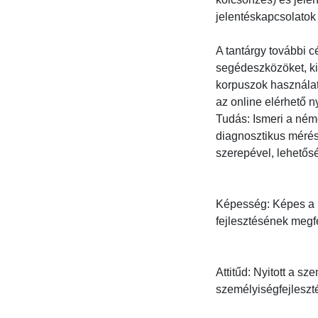
jelentéskapcsolatok a
A tantárgy további c
segédeszközöket, ki
korpuszok használatá
az online elérhető n
Tudás: Ismeri a néme
diagnosztikus mérés
szerepével, lehetősége
Képesség: Képes a k
fejlesztésének megfe
Attitűd: Nyitott a s
személyiségfejleszté