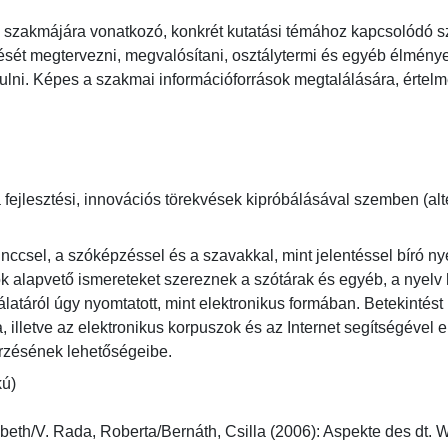
zakmájára vonatkozó, konkrét kutatási témához kapcsolódó szaki
ését megtervezni, megvalósítani, osztálytermi és egyéb élményeir
lni. Képes a szakmai információforrások megtalálására, értelm
a fejlesztési, innovációs törekvések kipróbálásával szemben (al
inccsel, a szóképzéssel és a szavakkal, mint jelentéssel bíró nye
ók alapvető ismereteket szereznek a szótárak és egyéb, a nyelv 
nálatáról úgy nyomtatott, mint elektronikus formában. Betekintés
illetve az elektronikus korpuszok és az Internet segítségével elér
rzésének lehetőségeibe.
kú)
beth/V. Rada, Roberta/Bernáth, Csilla (2006): Aspekte des dt. W