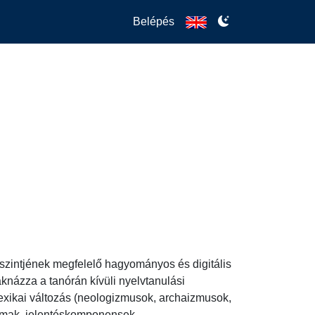
Belépés
szintjének megfelelő hagyományos és digitális 
názza a tanórán kívüli nyelvtanulási 
lexikai változás (neologizmusok, archaizmusok, 
almak, jelentéskomponensek, 