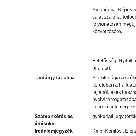
Autonómia: Képes a s
saját szakmai fejlőd
folyamatosan megúju
közvetítésére.

Felelősség: Nyitott 
bírálata).
Tantárgy tartalma
A lexikológia a szók
keretében a hallgat
fajtáiról, ezek hasz
nyelvi támogatásába, 
információk megsze
Számonkérés és
gyakorlati jegy (ötfo
értékelés
Irodalomjegyzék
Knipf-Komlósi, Elisa