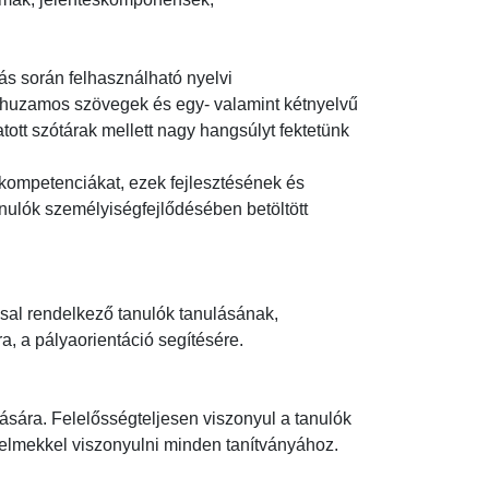
ás során felhasználható nyelvi 
rhuzamos szövegek és egy- valamint kétnyelvű 
ott szótárak mellett nagy hangsúlyt fektetünk 
 kompetenciákat, ezek fejlesztésének és 
ulók személyiségfejlődésében betöltött 
al rendelkező tanulók tanulásának, 
a pályaorientáció segítésére.

tására. Felelősségteljesen viszonyul a tanulók 
lmekkel viszonyulni minden tanítványához.
