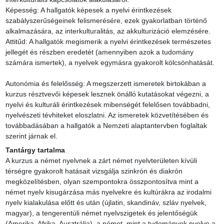
Képesség: A hallgatók képesek a nyelvi érintkezések 
szabályszerűségeinek felismerésére, ezek gyakorlatban történő 
alkalmazására, az interkulturalitás, az akkulturizáció elemzésére.

Attitűd: A hallgatók megismerik a nyelvi érintkezések természetes 
jellegét és részben eredetét (amennyiben azok a tudomány 
számára ismertek), a nyelvek egymásra gyakorolt kölcsönhatását.

Autonómia és felelősség: A megszerzett ismeretek birtokában a 
kurzus résztvevői képesek lesznek önálló kutatásokat végezni, a 
nyelvi és kulturáli érintkezések mibenségét felelősen továbbadni, 
nyelvészeti tévhiteket eloszlatni. Az ismeretek közvetítésében és 
továbbadásában a hallgatók a Nemzeti alaptantervben foglaltak 
szerint járnak el.
Tantárgy tartalma
A kurzus a német nyelvnek a zárt német nyelvterületen kívüli 
térségre gyakorolt hatásait vizsgálja szinkrón és diakrón 
megközelítésben, olyan szempontokra összpontosítva mint a 
német nyelv kisugárzása más nyelvekre és kultúrákra az irodalmi 
nyelv kialakulása előtt és után (újlatin, skandináv, szláv nyelvek, 
magyar), a tengerentúli német nyelvszigetek és jelentőségük 
(Amerika, Afrika, Ausztrália), a német, mint a tudományok nyelve a 