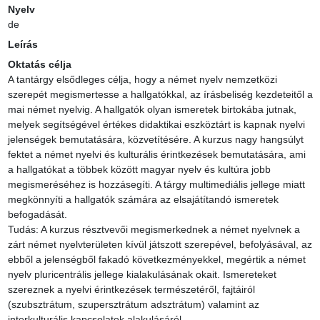
Nyelv
de
Leírás
Oktatás célja
A tantárgy elsődleges célja, hogy a német nyelv nemzetközi 
szerepét megismertesse a hallgatókkal, az írásbeliség kezdeteitől a 
mai német nyelvig. A hallgatók olyan ismeretek birtokába jutnak, 
melyek segítségével értékes didaktikai eszköztárt is kapnak nyelvi 
jelenségek bemutatására, közvetítésére. A kurzus nagy hangsúlyt 
fektet a német nyelvi és kulturális érintkezések bemutatására, ami 
a hallgatókat a többek között magyar nyelv és kultúra jobb 
megismeréséhez is hozzásegíti. A tárgy multimediális jellege miatt 
megkönnyíti a hallgatók számára az elsajátítandó ismeretek 
befogadását.

Tudás: A kurzus résztvevői megismerkednek a német nyelvnek a 
zárt német nyelvterületen kívül játszott szerepével, befolyásával, az 
ebből a jelenségből fakadó következményekkel, megértik a német 
nyelv pluricentrális jellege kialakulásának okait. Ismereteket 
szereznek a nyelvi érintkezések természetéről, fajtáiról 
(szubsztrátum, szupersztrátum adsztrátum) valamint az 
interkulturális kapcsolatok alakulásáról.
