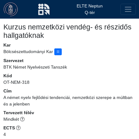
ELTE Neptun
Q-tér
Kurzus nemzetközi vendég- és részidős
hallgatóknak
Kar
Bölcsészettudományi Kar
Szervezet
BTK Német Nyelvészeti Tanszék
Kód
OT-NEM-318
Cím
A német nyelv fejlődési tendenciái, nemzetközi szerepe a múltban
és a jelenben
Tervezett félév
Mindkét
ECTS
4