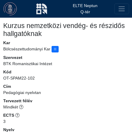
ELTE Neptun
Q-tér
Kurzus nemzetközi vendég- és részidős
hallgatóknak
Kar
Bölcsészettudományi Kar
Szervezet
BTK Romanisztikai Intézet
Kód
OT-SPAM22-102
Cím
Pedagógiai nyelvtan
Tervezett félév
Mindkét
ECTS
3
Nyelv