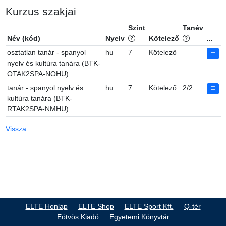
Kurzus szakjai
Szint
Tanév
Név (kód)
Nyelv
Kötelező
...
osztatlan tanár - spanyol
hu
7
Kötelező
nyelv és kultúra tanára (BTK-
OTAK2SPA-NOHU)
tanár - spanyol nyelv és
hu
7
Kötelező
2/2
kultúra tanára (BTK-
RTAK2SPA-NMHU)
Vissza
ELTE Honlap
ELTE Shop
ELTE Sport Kft.
Q-tér
Eötvös Kiadó
Egyetemi Könyvtár