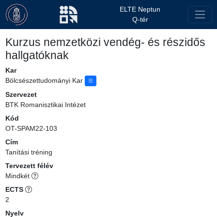
ELTE Neptun
Q-tér
Kurzus nemzetközi vendég- és részidős
hallgatóknak
Kar
Bölcsészettudományi Kar
Szervezet
BTK Romanisztikai Intézet
Kód
OT-SPAM22-103
Cím
Tanítási tréning
Tervezett félév
Mindkét
ECTS
2
Nyelv