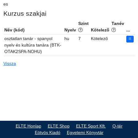
es
Kurzus szakjai
Szint
Tanév
Név (kód)
Nyelv
Kötelező
...
osztatlan tanár - spanyol
hu
7
Kötelező
nyelv és kultúra tanára (BTK-
OTAK2SPA-NOHU)
Vissza
ELTE Honlap
ELTE Shop
ELTE Sport Kft.
Q-tér
Eötvös Kiadó
Egyetemi Könyvtár