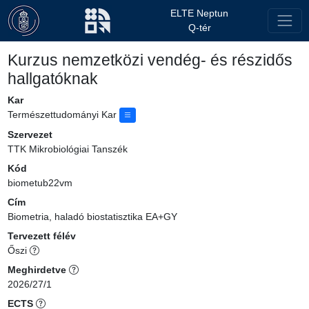
ELTE Neptun
Q-tér
Kurzus nemzetközi vendég- és részidős
hallgatóknak
Kar
Természettudományi Kar
Szervezet
TTK Mikrobiológiai Tanszék
Kód
biometub22vm
Cím
Biometria, haladó biostatisztika EA+GY
Tervezett félév
Őszi
Meghirdetve
2026/27/1
ECTS