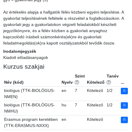
Az értékelés alapja a hallgatók félév közbeni egyéni teljesítése. A 
gyakorlat teljesítésének feltétele a részvétel a foglalkozásokon. A 
gyakorlati jegy a gyakorlatokon végzett feladatokból készített 
jegyzőkönyvre, és a félév közben a gyakorlati anyaghoz 
kapcsolódó írásbeli számonkérés(ek)re és gyakorlati 
feladatmegoldás(ok)ra kapott osztályzatokból tevődik össze.
Irodalomjegyzék
Kiadott előadásanyagok
Kurzus szakjai
Szint
Tanév
Név (kód)
Nyelv
Kötelező
...
biológus (TTK-BIOLÓGUS-
en
7
Kötelező
1/2
NMEN)
biológus (TTK-BIOLÓGUS-
hu
7
Kötelező
1/2
NMHU)
Erasmus program keretében
en
Kötelező
(TTK-ERASMUS-NXXX)