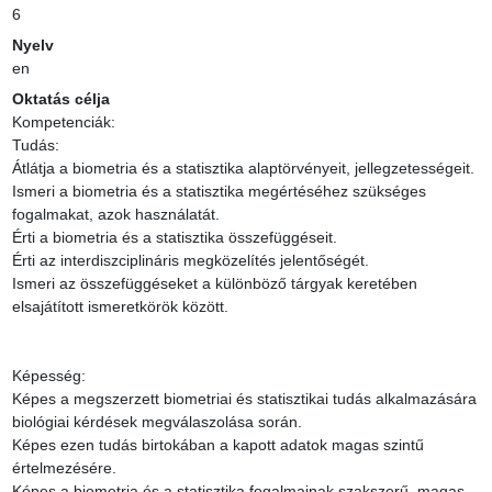
6
Nyelv
en
Oktatás célja
Kompetenciák:

Tudás:

Átlátja a biometria és a statisztika alaptörvényeit, jellegzetességeit.

Ismeri a biometria és a statisztika megértéséhez szükséges 
fogalmakat, azok használatát.

Érti a biometria és a statisztika összefüggéseit.

Érti az interdiszciplináris megközelítés jelentőségét.

Ismeri az összefüggéseket a különböző tárgyak keretében 
elsajátított ismeretkörök között.

Képesség:

Képes a megszerzett biometriai és statisztikai tudás alkalmazására 
biológiai kérdések megválaszolása során.

Képes ezen tudás birtokában a kapott adatok magas szintű 
értelmezésére.

Képes a biometria és a statisztika fogalmainak szakszerű, magas 