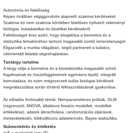
Autonómia és felelősség:

Képes önállóan végiggondolni alapvető szakmai kérdéseket.

Szakmai és nem szakmai körökben felelősen nyilvánít véleményt 
biológiai, kutatásetikai és bioetikai kérdésekről.

Felelősséget érez azért, hogy elsajátítsa a biometria és a 
statisztika témaköréhez tartozó magasabb szintű ismeretanyagot.

Eligazodik a munka világában, segíti partnereit a tudatos, 
célorientált feladat-végrehajtásban.
Tantárgy tartalma
A tárgy célja a biometria és a biostatisztika magasabb szintű 
fogalmainak és összefüggéseinek egymásra épülő, integrált 
bemutatása, és ezen megszerzett tudás biológiai kérdések 
megválaszolása során történő felhasználásának gyakorlása.

Az előadás fontosabb témái: Nemparaméteres próbák, GLM 
(regresszió, ANOVA, általános lineáris modellek, modellek 
értékelése), adatok ábráz9olása, randomizációs eljárások, 
mintavételezés, többváltozós adatelemzés, Bayes-statisztika.
Számonkérés és értékelés
gy5 = gyakorlati jegy (5)
