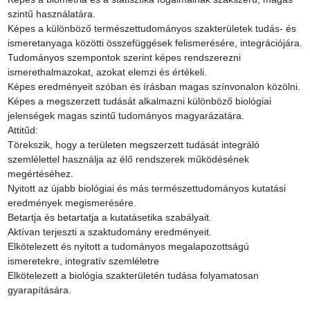
szintű használatára.

Képes a különböző természettudományos szakterületek tudás- és 
ismeretanyaga közötti összefüggések felismerésére, integrációjára.

Tudományos szempontok szerint képes rendszerezni 
ismerethalmazokat, azokat elemzi és értékeli.

Képes eredményeit szóban és írásban magas színvonalon közölni.

Képes a megszerzett tudását alkalmazni különböző biológiai 
jelenségek magas szintű tudományos magyarázatára.

Attitűd:

Törekszik, hogy a területen megszerzett tudását integráló 
szemlélettel használja az élő rendszerek működésének 
megértéséhez.

Nyitott az újabb biológiai és más természettudományos kutatási 
eredmények megismerésére.

Betartja és betartatja a kutatásetika szabályait.

Aktívan terjeszti a szaktudomány eredményeit.

Elkötelezett és nyitott a tudományos megalapozottságú 
ismeretekre, integratív szemléletre

Elkötelezett a biológia szakterületén tudása folyamatosan 
gyarapítására.
