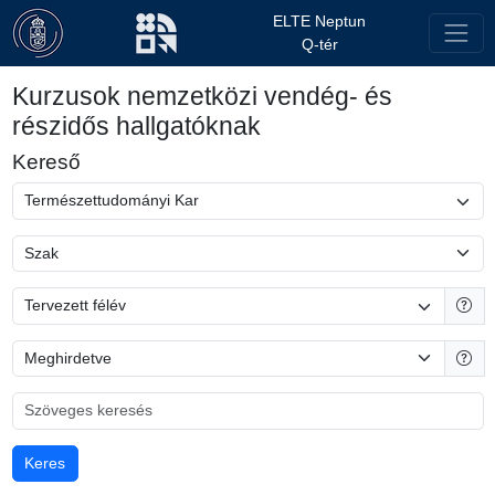
ELTE Neptun
Q-tér
Kurzusok nemzetközi vendég- és
részidős hallgatóknak
Kereső