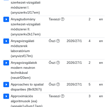
szerkezet-vizsgálati
módszerei I.
(anyszerkv1f17em)
Anyagtudomány
Tavaszi
2
en
szerkezet-vizsgálati
módszerei II.
(anyszerkv2k17em)
Anyagvizsgálati
Őszi
2026/27/1
4
en
módszerek
laboratórium
(anyvizsf17lm)
Anyagvizsgálatok
Őszi
2026/27/1
2
en
modern neutron
technikával
(neutrf20em)
Approaches to spatial
Őszi
2026/27/1
5
en
disparities (llln9267i)
Approximációs
Tavaszi
3
en
algoritmusok (ea)
(appalg1u0um17em)