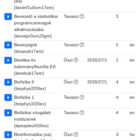
(ea)
(bevinf1u0um17em)
Bevezető a statisztikai
Tavaszi
3
programcsomagok
alkalmazásába
(bevstpr0um20gm)
Bioanyagok
Tavaszi
2
en
(bioanyk17em)
Bioetika és
Őszi
2026/27/1
1
en
tudományfilozófia EA
(bioetiub17em)
Biofizika II
Őszi
2026/27/1
4
en
(biophys2f20ex)
Biofizika 1
Tavaszi
4
en
(biophys1f20ex)
Biofizikai vizsgálati
Tavaszi
4
en
módszerek
(bpexptechf20ex)
Bioinformatika (ea)
Őszi
3
hu