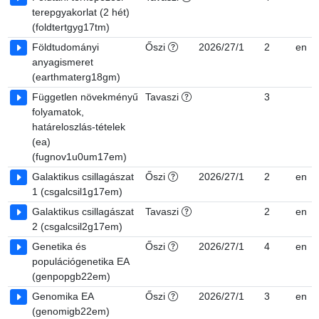
terepgyakorlat (2 hét)
(foldtertgyg17tm)
Földtudományi
Őszi
2026/27/1
2
en
anyagismeret
(earthmaterg18gm)
Független növekményű
Tavaszi
3
folyamatok,
határeloszlás-tételek
(ea)
(fugnov1u0um17em)
Galaktikus csillagászat
Őszi
2026/27/1
2
en
1 (csgalcsil1g17em)
Galaktikus csillagászat
Tavaszi
2
en
2 (csgalcsil2g17em)
Genetika és
Őszi
2026/27/1
4
en
populációgenetika EA
(genpopgb22em)
Genomika EA
Őszi
2026/27/1
3
en
(genomigb22em)