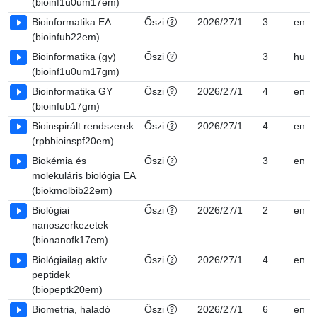
(bioinf1u0um17em)
Bioinformatika EA
Őszi
2026/27/1
3
en
(bioinfub22em)
Bioinformatika (gy)
Őszi
3
hu
(bioinf1u0um17gm)
Bioinformatika GY
Őszi
2026/27/1
4
en
(bioinfub17gm)
Bioinspirált rendszerek
Őszi
2026/27/1
4
en
(rpbbioinspf20em)
Biokémia és
Őszi
3
en
molekuláris biológia EA
(biokmolbib22em)
Biológiai
Őszi
2026/27/1
2
en
nanoszerkezetek
(bionanofk17em)
Biológiailag aktív
Őszi
2026/27/1
4
en
peptidek
(biopeptk20em)
Biometria, haladó
Őszi
2026/27/1
6
en