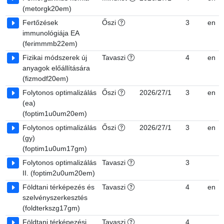
(metorgk20em)
Fertőzések
Őszi
3
en
immunológiája EA
(ferimmmb22em)
Fizikai módszerek új
Tavaszi
4
en
anyagok előállítására
(fizmodf20em)
Folytonos optimalizálás
Őszi
2026/27/1
3
en
(ea)
(foptim1u0um20em)
Folytonos optimalizálás
Őszi
2026/27/1
3
en
(gy)
(foptim1u0um17gm)
Folytonos optimalizálás
Tavaszi
3
II. (foptim2u0um20em)
Földtani térképezés és
Tavaszi
4
en
szelvényszerkesztés
(foldterkszg17gm)
Földtani térképezési
Tavaszi
4