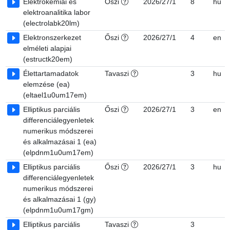
Elektrokémiai és
Őszi
2026/27/1
8
hu
elektroanalitika labor
(electrolabk20lm)
Elektronszerkezet
Őszi
2026/27/1
4
en
elméleti alapjai
(estructk20em)
Élettartamadatok
Tavaszi
3
hu
elemzése (ea)
(eltael1u0um17em)
Elliptikus parciális
Őszi
2026/27/1
3
en
differenciálegyenletek
numerikus módszerei
és alkalmazásai 1 (ea)
(elpdnm1u0um17em)
Elliptikus parciális
Őszi
2026/27/1
3
hu
differenciálegyenletek
numerikus módszerei
és alkalmazásai 1 (gy)
(elpdnm1u0um17gm)
Elliptikus parciális
Tavaszi
3