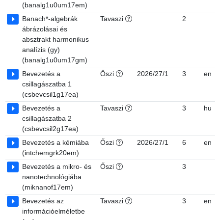
(banalg1u0um17em)
Banach*-algebrák
Tavaszi
2
ábrázolásai és
absztrakt harmonikus
analízis (gy)
(banalg1u0um17gm)
Bevezetés a
Őszi
2026/27/1
3
en
csillagászatba 1
(csbevcsil1g17ea)
Bevezetés a
Tavaszi
3
hu
csillagászatba 2
(csbevcsil2g17ea)
Bevezetés a kémiába
Őszi
2026/27/1
6
en
(intchemgrk20em)
Bevezetés a mikro- és
Őszi
3
nanotechnológiába
(miknanof17em)
Bevezetés az
Tavaszi
3
en
információelméletbe