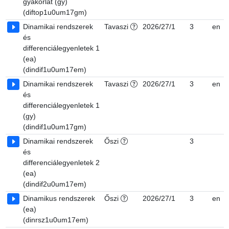
gyakorlat (gy)
(diftop1u0um17gm)
Dinamikai rendszerek
Tavaszi
2026/27/1
3
en
és
differenciálegyenletek 1
(ea)
(dindif1u0um17em)
Dinamikai rendszerek
Tavaszi
2026/27/1
3
en
és
differenciálegyenletek 1
(gy)
(dindif1u0um17gm)
Dinamikai rendszerek
Őszi
3
és
differenciálegyenletek 2
(ea)
(dindif2u0um17em)
Dinamikus rendszerek
Őszi
2026/27/1
3
en
(ea)
(dinrsz1u0um17em)