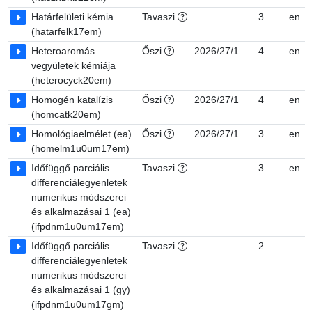
Határfelületi kémia
Tavaszi
3
en
(hatarfelk17em)
Heteroaromás
Őszi
2026/27/1
4
en
vegyületek kémiája
(heterocyck20em)
Homogén katalízis
Őszi
2026/27/1
4
en
(homcatk20em)
Homológiaelmélet (ea)
Őszi
2026/27/1
3
en
(homelm1u0um17em)
Időfüggő parciális
Tavaszi
3
en
differenciálegyenletek
numerikus módszerei
és alkalmazásai 1 (ea)
(ifpdnm1u0um17em)
Időfüggő parciális
Tavaszi
2
differenciálegyenletek
numerikus módszerei
és alkalmazásai 1 (gy)
(ifpdnm1u0um17gm)