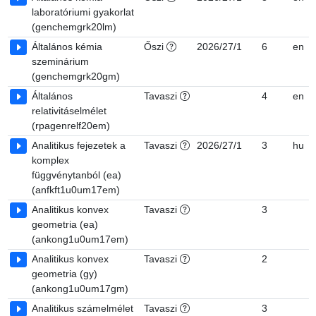
laboratóriumi gyakorlat
(genchemgrk20lm)
Általános kémia
Őszi
2026/27/1
6
en
szeminárium
(genchemgrk20gm)
Általános
Tavaszi
4
en
relativitáselmélet
(rpagenrelf20em)
Analitikus fejezetek a
Tavaszi
2026/27/1
3
hu
komplex
függvénytanból (ea)
(anfkft1u0um17em)
Analitikus konvex
Tavaszi
3
geometria (ea)
(ankong1u0um17em)
Analitikus konvex
Tavaszi
2
geometria (gy)
(ankong1u0um17gm)
Analitikus számelmélet
Tavaszi
3