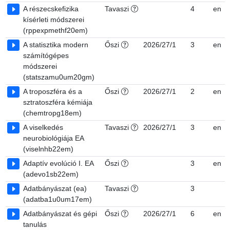
A részecskefizika
Tavaszi
4
en
kísérleti módszerei
(rppexpmethf20em)
A statisztika modern
Őszi
2026/27/1
3
en
számítógépes
módszerei
(statszamu0um20gm)
A troposzféra és a
Őszi
2026/27/1
2
en
sztratoszféra kémiája
(chemtropg18em)
A viselkedés
Tavaszi
2026/27/1
3
en
neurobiológiája EA
(viselnhb22em)
Adaptív evolúció I. EA
Őszi
3
en
(adevo1sb22em)
Adatbányászat (ea)
Tavaszi
3
(adatba1u0um17em)
Adatbányászat és gépi
Őszi
2026/27/1
6
en
tanulás