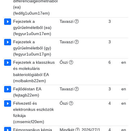
differenciálgeometriából
(ea)
(fedifg1u0um17em)
Fejezetek a
Tavaszi
3
gyűrűelméletből (ea)
(fegyur1u0um17em)
Fejezetek a
Tavaszi
3
gyűrűelméletből (gy)
(fegyur1u0um17gm)
Fejezetek a klasszikus
Őszi
6
en
és molekuláris
bakteriológiából EA
(molbakmb22em)
Fejlődéstan EA
Tavaszi
3
en
(fejtagb22em)
Félvezető és
Őszi
4
en
elektronikus eszközök
fizikája
(cmsemicf20em)
Fémorganikus kémia
Mindkét
2026/27/1
4
en