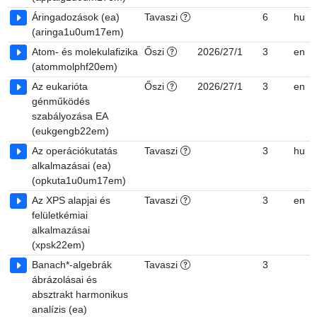
Áringadozások (ea)
Tavaszi
6
hu
(aringa1u0um17em)
Atom- és molekulafizika
Őszi
2026/27/1
3
en
(atommolphf20em)
Az eukarióta
Őszi
2026/27/1
3
en
génműködés
szabályozása EA
(eukgengb22em)
Az operációkutatás
Tavaszi
3
hu
alkalmazásai (ea)
(opkuta1u0um17em)
Az XPS alapjai és
Tavaszi
3
en
felületkémiai
alkalmazásai
(xpsk22em)
Banach*-algebrák
Tavaszi
3
ábrázolásai és
absztrakt harmonikus
analízis (ea)