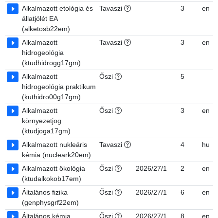
Alkalmazott etológia és
Tavaszi
3
en
állatjólét EA
(alketosb22em)
Alkalmazott
Tavaszi
3
en
hidrogeológia
(ktudhidrogg17gm)
Alkalmazott
Őszi
5
hidrogeológia praktikum
(kuthidro00g17gm)
Alkalmazott
Őszi
3
en
környezetjog
(ktudjoga17gm)
Alkalmazott nukleáris
Tavaszi
4
hu
kémia (nucleark20em)
Alkalmazott ökológia
Őszi
2026/27/1
2
en
(ktudalkokob17em)
Általános fizika
Őszi
2026/27/1
6
en
(genphysgrf22em)
Általános kémia
Őszi
2026/27/1
8
en