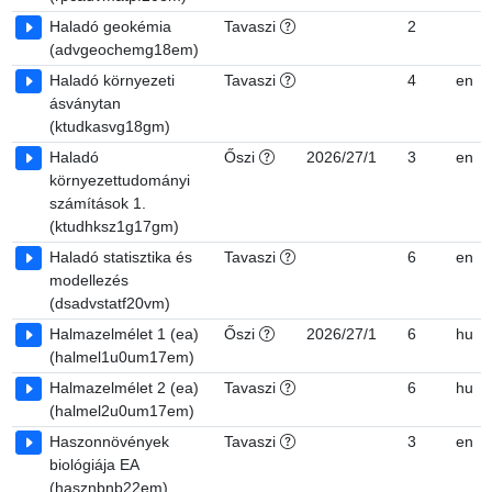
Haladó geokémia
Tavaszi
2
(advgeochemg18em)
Haladó környezeti
Tavaszi
4
en
ásványtan
(ktudkasvg18gm)
Haladó
Őszi
2026/27/1
3
en
környezettudományi
számítások 1.
(ktudhksz1g17gm)
Haladó statisztika és
Tavaszi
6
en
modellezés
(dsadvstatf20vm)
Halmazelmélet 1 (ea)
Őszi
2026/27/1
6
hu
(halmel1u0um17em)
Halmazelmélet 2 (ea)
Tavaszi
6
hu
(halmel2u0um17em)
Haszonnövények
Tavaszi
3
en
biológiája EA
(hasznbnb22em)