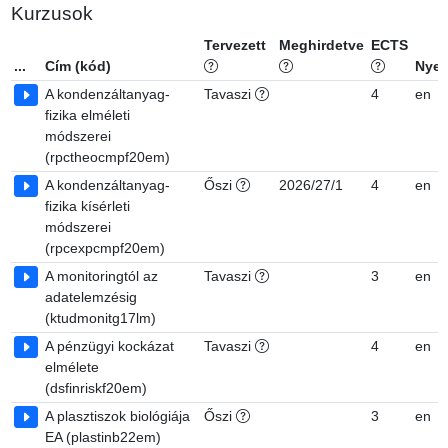
Kurzusok
Tervezett
Meghirdetve
ECTS
...
Cím (kód)
Nyel
A kondenzáltanyag-
Tavaszi
4
en
fizika elméleti
módszerei
(rpctheocmpf20em)
A kondenzáltanyag-
Őszi
2026/27/1
4
en
fizika kísérleti
módszerei
(rpcexpcmpf20em)
A monitoringtól az
Tavaszi
3
en
adatelemzésig
(ktudmonitg17lm)
A pénzügyi kockázat
Tavaszi
4
en
elmélete
(dsfinriskf20em)
A plasztiszok biológiája
Őszi
3
en
EA (plastinb22em)