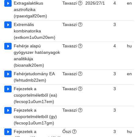
Extragalaktikus
Tavaszi
2026/27/1
4
en
asztrofizika
(rpaextgalf20em)
Extremális
Tavaszi
3
kombinatorika
(extkom1u0um20em)
Fehérje alapú
Tavaszi
4
hu
gyógyszer hatóanyagok
analitikája
(bioanalk20em)
Fehérjetudomány EA
Tavaszi
3
en
(fehtudmb22em)
Fejezetek a
Tavaszi
3
csoportelméletből (ea)
(fecsop1u0um17em)
Fejezetek a
Tavaszi
3
csoportelméletből (gy)
(fecsop1u0um17gm)
Fejezetek a
Őszi
3
hu