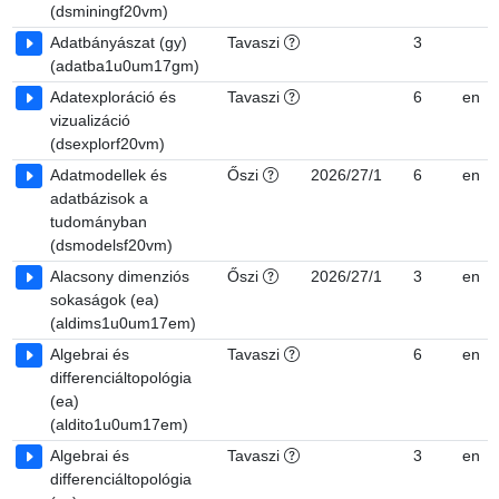
(dsminingf20vm)
Adatbányászat (gy)
Tavaszi
3
(adatba1u0um17gm)
Adatexploráció és
Tavaszi
6
en
vizualizáció
(dsexplorf20vm)
Adatmodellek és
Őszi
2026/27/1
6
en
adatbázisok a
tudományban
(dsmodelsf20vm)
Alacsony dimenziós
Őszi
2026/27/1
3
en
sokaságok (ea)
(aldims1u0um17em)
Algebrai és
Tavaszi
6
en
differenciáltopológia
(ea)
(aldito1u0um17em)
Algebrai és
Tavaszi
3
en
differenciáltopológia