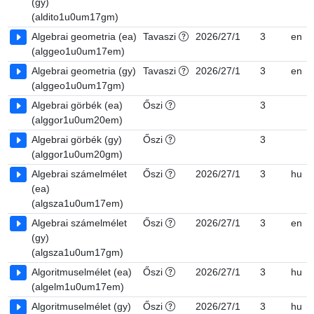
(gy)
(aldito1u0um17gm)
Algebrai geometria (ea)
Tavaszi
2026/27/1
3
en
(alggeo1u0um17em)
Algebrai geometria (gy)
Tavaszi
2026/27/1
3
en
(alggeo1u0um17gm)
Algebrai görbék (ea)
Őszi
3
(alggor1u0um20em)
Algebrai görbék (gy)
Őszi
3
(alggor1u0um20gm)
Algebrai számelmélet
Őszi
2026/27/1
3
hu
(ea)
(algsza1u0um17em)
Algebrai számelmélet
Őszi
2026/27/1
3
en
(gy)
(algsza1u0um17gm)
Algoritmuselmélet (ea)
Őszi
2026/27/1
3
hu
(algelm1u0um17em)
Algoritmuselmélet (gy)
Őszi
2026/27/1
3
hu