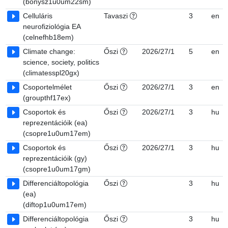
(bonysz1u0um22sm)
Celluláris
Tavaszi
3
en
neurofiziológia EA
(celnefhb18em)
Climate change:
Őszi
2026/27/1
5
en
science, society, politics
(climatesspl20gx)
Csoportelmélet
Őszi
2026/27/1
3
en
(groupthf17ex)
Csoportok és
Őszi
2026/27/1
3
hu
reprezentációik (ea)
(csopre1u0um17em)
Csoportok és
Őszi
2026/27/1
3
hu
reprezentációik (gy)
(csopre1u0um17gm)
Differenciáltopológia
Őszi
3
hu
(ea)
(diftop1u0um17em)
Differenciáltopológia
Őszi
3
hu