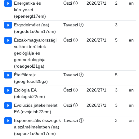
Energetika és
Őszi
2026/27/1
2
en
környezet
(epenergf17em)
Ergodelmélet (ea)
Tavaszi
3
(ergode1u0um17em)
Észak-magyarországi
Őszi
2026/27/1
5
en
vulkáni területek
geológiája és
geomorfológiája
(roadgeol21ga)
Ételföldrajz
Tavaszi
5
(geogrfoodl25gx)
Etológia EA
Őszi
2026/27/1
3
en
(etologsb22em)
Evolúciós játékelmélet
Őszi
2026/27/1
3
en
EA (evojatsb22em)
Exponenciális összegek
Tavaszi
3
en
a számélmeletben (ea)
(exposz1u0um17em)