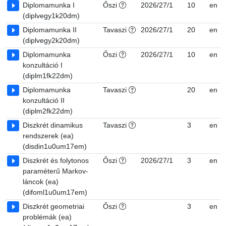
Diplomamunka I
Őszi
2026/27/1
10
en
(diplvegy1k20dm)
Diplomamunka II
Tavaszi
2026/27/1
20
en
(diplvegy2k20dm)
Diplomamunka
Őszi
2026/27/1
10
en
konzultáció I
(diplm1fk22dm)
Diplomamunka
Tavaszi
20
en
konzultáció II
(diplm2fk22dm)
Diszkrét dinamikus
Tavaszi
3
en
rendszerek (ea)
(disdin1u0um17em)
Diszkrét és folytonos
Őszi
2026/27/1
3
en
paraméterű Markov-
láncok (ea)
(difoml1u0um17em)
Diszkrét geometriai
Őszi
3
en
problémák (ea)