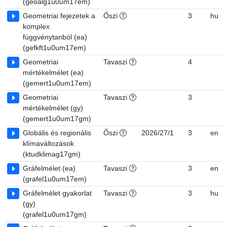
(geoalg1u0um17em)
Geometriai fejezetek a
Őszi
3
hu
komplex
függvénytanból (ea)
(gefkft1u0um17em)
Geometriai
Tavaszi
4
mértékelmélet (ea)
(gemert1u0um17em)
Geometriai
Tavaszi
3
mértékelmélet (gy)
(gemert1u0um17gm)
Globális és regionális
Őszi
2026/27/1
3
en
klímaváltozások
(ktudklimag17gm)
Gráfelmélet (ea)
Tavaszi
3
en
(grafel1u0um17em)
Gráfelmélet gyakorlat
Tavaszi
3
hu
(gy)
(grafel1u0um17gm)