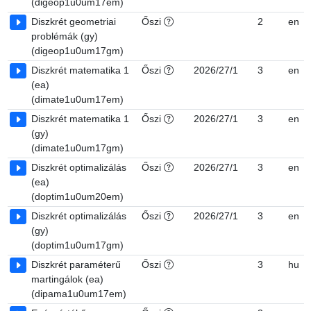
(digeop1u0um17em)
Diszkrét geometriai
Őszi
2
en
problémák (gy)
(digeop1u0um17gm)
Diszkrét matematika 1
Őszi
2026/27/1
3
en
(ea)
(dimate1u0um17em)
Diszkrét matematika 1
Őszi
2026/27/1
3
en
(gy)
(dimate1u0um17gm)
Diszkrét optimalizálás
Őszi
2026/27/1
3
en
(ea)
(doptim1u0um20em)
Diszkrét optimalizálás
Őszi
2026/27/1
3
en
(gy)
(doptim1u0um17gm)
Diszkrét paraméterű
Őszi
3
hu
martingálok (ea)
(dipama1u0um17em)