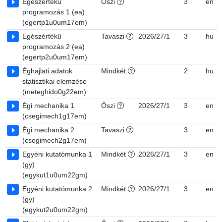
Egészértékű
Őszi
3
en
programozás 1 (ea)
(egertp1u0um17em)
Egészértékű
Tavaszi
2026/27/1
3
hu
programozás 2 (ea)
(egertp2u0um17em)
Éghajlati adatok
Mindkét
2
hu
statisztikai elemzése
(meteghido0g22em)
Égi mechanika 1
Őszi
2026/27/1
3
en
(csegimech1g17em)
Égi mechanika 2
Tavaszi
3
en
(csegimech2g17em)
Egyéni kutatómunka 1
Mindkét
2026/27/1
3
en
(gy)
(egykut1u0um22gm)
Egyéni kutatómunka 2
Mindkét
2026/27/1
3
en
(gy)
(egykut2u0um22gm)