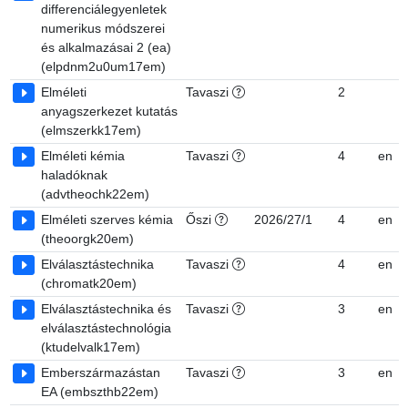
differenciálegyenletek
numerikus módszerei
és alkalmazásai 2 (ea)
(elpdnm2u0um17em)
Elméleti
Tavaszi
2
anyagszerkezet kutatás
(elmszerkk17em)
Elméleti kémia
Tavaszi
4
en
haladóknak
(advtheochk22em)
Elméleti szerves kémia
Őszi
2026/27/1
4
en
(theoorgk20em)
Elválasztástechnika
Tavaszi
4
en
(chromatk20em)
Elválasztástechnika és
Tavaszi
3
en
elválasztástechnológia
(ktudelvalk17em)
Emberszármazástan
Tavaszi
3
en
EA (embszthb22em)