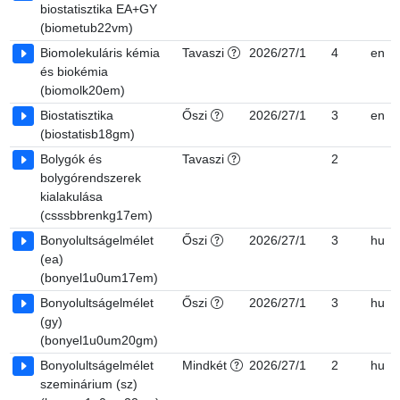
biostatisztika EA+GY
(biometub22vm)
Biomolekuláris kémia
Tavaszi
2026/27/1
4
en
és biokémia
(biomolk20em)
Biostatisztika
Őszi
2026/27/1
3
en
(biostatisb18gm)
Bolygók és
Tavaszi
2
bolygórendszerek
kialakulása
(csssbbrenkg17em)
Bonyolultságelmélet
Őszi
2026/27/1
3
hu
(ea)
(bonyel1u0um17em)
Bonyolultságelmélet
Őszi
2026/27/1
3
hu
(gy)
(bonyel1u0um20gm)
Bonyolultságelmélet
Mindkét
2026/27/1
2
hu
szeminárium (sz)