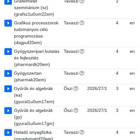
Gráfelmélet
Tavaszi
2
szeminárium (sz)
(grafsz1u0um22sm)
Grafikus processzorok
Tavaszi
4
en
tudományos célú
programozása
(dsgpuf20em)
Gyógyszeripari kutatás
Tavaszi
4
en
és fejlesztés
(pharmardk20em)
Gyógyszertan
Tavaszi
4
en
(pharmak20em)
Gyűrűk és algebrák
Őszi
2026/27/1
3
en
(ea)
(gyural1u0um17em)
Gyűrűk és algebrák
Őszi
2026/27/1
3
en
(gy)
(gyural1u0um17gm)
Haladó anyagfizika
Tavaszi
4
en
(rpcadvmatpf20em)