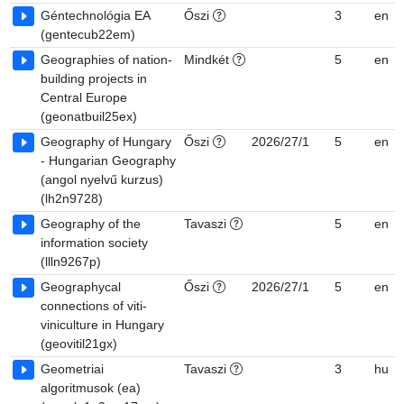
Géntechnológia EA
Őszi
3
en
(gentecub22em)
Geographies of nation-
Mindkét
5
en
building projects in
Central Europe
(geonatbuil25ex)
Geography of Hungary
Őszi
2026/27/1
5
en
- Hungarian Geography
(angol nyelvű kurzus)
(lh2n9728)
Geography of the
Tavaszi
5
en
information society
(llln9267p)
Geographycal
Őszi
2026/27/1
5
en
connections of viti-
viniculture in Hungary
(geovitil21gx)
Geometriai
Tavaszi
3
hu
algoritmusok (ea)