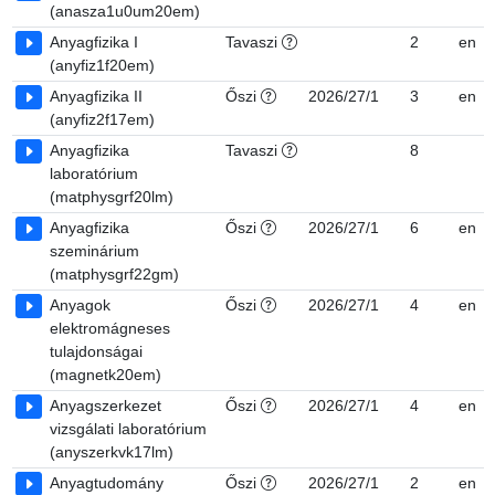
(anasza1u0um20em)
Anyagfizika I
Tavaszi
2
en
(anyfiz1f20em)
Anyagfizika II
Őszi
2026/27/1
3
en
(anyfiz2f17em)
Anyagfizika
Tavaszi
8
laboratórium
(matphysgrf20lm)
Anyagfizika
Őszi
2026/27/1
6
en
szeminárium
(matphysgrf22gm)
Anyagok
Őszi
2026/27/1
4
en
elektromágneses
tulajdonságai
(magnetk20em)
Anyagszerkezet
Őszi
2026/27/1
4
en
vizsgálati laboratórium
(anyszerkvk17lm)
Anyagtudomány
Őszi
2026/27/1
2
en