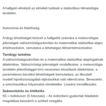
A hallgató elmélyíti az elméleti tudását a statisztikus klimatológia 
területén.

Autonómia és felelősség:

A tárgy lehetőséget biztosít a hallgatók számára a meteorológiai 
jelenségek valószínűségszámítási és matematikai statisztikai alapú 
értelmezésére, rámutatva a lehetséges félreértelmezésekre.
Tantárgy tartalma
A valószínűségszámítási és a matematikai statisztikai alapfogalmak 
áttekintése. Valószínűségi jelenségek modellezése: a meteorológia 
területén jelentőséggel bíró nevezetes eloszlások áttekintése, a 
paraméteres becslési lehetőségeik bemutatása, az illesztett 
modell hipotézisvizsgálati eljárásokkal való ellenőrzése. Bevezetés 
a sztochasztikus folyamatok elméletébe. Lineáris trendillesztés.
Számonkérés és értékelés
K5 = kollokvium (5 fokozatú) – Az évközbeni gyakorlati feladatok 
megoldása beszámít a szóbeli vizsgába