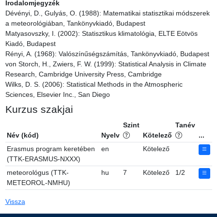
Irodalomjegyzék
Dévényi, D., Gulyás, O. (1988): Matematikai statisztikai módszerek 
a meteorológiában, Tankönyvkiadó, Budapest

Matyasovszky, I. (2002): Statisztikus klimatológia, ELTE Eötvös 
Kiadó, Budapest

Rényi, A. (1968): Valószínűségszámítás, Tankönyvkiadó, Budapest

von Storch, H., Zwiers, F. W. (1999): Statistical Analysis in Climate 
Research, Cambridge University Press, Cambridge

Wilks, D. S. (2006): Statistical Methods in the Atmospheric 
Sciences, Elsevier Inc., San Diego
Kurzus szakjai
Szint
Tanév
Név (kód)
Nyelv
Kötelező
...
Erasmus program keretében
en
Kötelező
(TTK-ERASMUS-NXXX)
meteorológus (TTK-
hu
7
Kötelező
1/2
METEOROL-NMHU)
Vissza