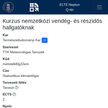
ELTE Neptun
Q-tér
Kurzus nemzetközi vendég- és részidős
hallgatóknak
Kar
Természettudományi Kar
Szervezet
TTK Meteorológiai Tanszék
Kód
metstatkl0g22em
Cím
Statisztikus klimatológia
Tervezett félév
Tavaszi
ECTS
2
Nyelv