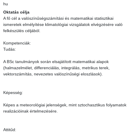
hu
Oktatás célja
A fő cél a valószínűségszámítási és matematikai statisztikai 
ismeretek elmélyítése klimatológiai vizsgálatok elvégzésére való 
felkészülés céljából.

Kompetenciák:

Tudás:

A BSc tanulmányok során elsajátított matematikai alapok 
(halmazelmélet, differenciálás, integrálás, metrikus terek, 
vektorszámítás, nevezetes valószínűségi eloszlások).

Képesség:

Képes a meteorológiai jelenségek, mint sztochasztikus folyamatok 
realizációinak értelmezésére.

Attitűd:
