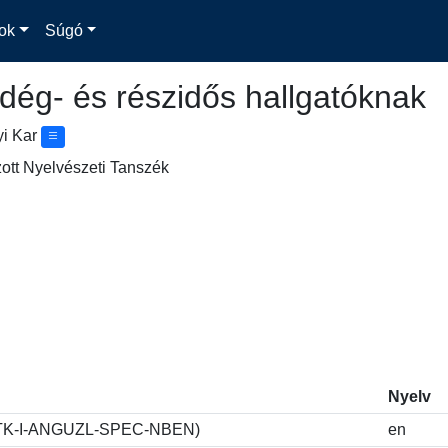
ok
Súgó
dég- és részidős hallgatóknak
yi Kar
ott Nyelvészeti Tanszék
Nyelv
ó (BTK-I-ANGUZL-SPEC-NBEN)
en