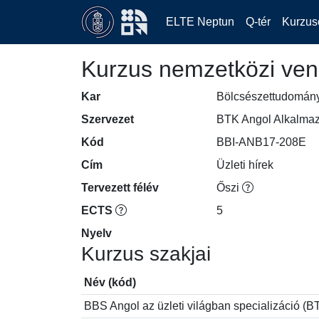
ELTE Neptun
Q-tér
Kurzus
Kurzus nemzetközi ven
Kar
Bölcsészettudomán
Szervezet
BTK Angol Alkalmaz
Kód
BBI-ANB17-208E
Cím
Üzleti hírek
Tervezett félév
Őszi
ECTS
5
Nyelv
Kurzus szakjai
Név (kód)
BBS Angol az üzleti világban specializáci