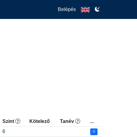
Belépés
Szint
Kötelező
Tanév
...
6