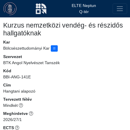
ELTE Neptun
Q-tér
Kurzus nemzetközi vendég- és részidős
hallgatóknak
Kar
Bölcsészettudományi Kar
Szervezet
BTK Angol Nyelvészet Tanszék
Kód
BBI-ANG-141E
Cím
Hangtani alapozó
Tervezett félév
Mindkét
Meghirdetve
2026/27/1
ECTS