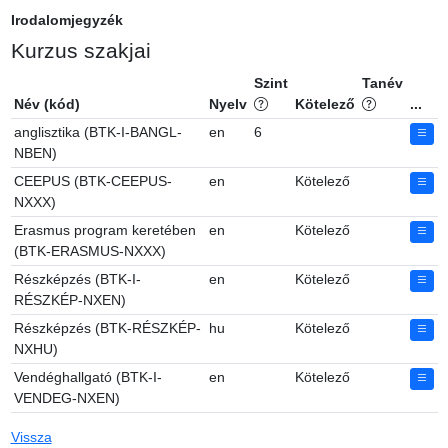
Irodalomjegyzék
Kurzus szakjai
Szint
Tanév
Név (kód)
Nyelv
Kötelező
...
anglisztika (BTK-I-BANGL-
en
6
NBEN)
CEEPUS (BTK-CEEPUS-
en
Kötelező
NXXX)
Erasmus program keretében
en
Kötelező
(BTK-ERASMUS-NXXX)
Részképzés (BTK-I-
en
Kötelező
RÉSZKÉP-NXEN)
Részképzés (BTK-RÉSZKÉP-
hu
Kötelező
NXHU)
Vendéghallgató (BTK-I-
en
Kötelező
VENDEG-NXEN)
Vissza