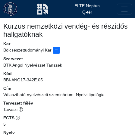
ELTE Neptun
Q-tér
Kurzus nemzetközi vendég- és részidős
hallgatóknak
Kar
Bölcsészettudományi Kar
Szervezet
BTK Angol Nyelvészet Tanszék
Kód
BBI-ANG17-342E.05
Cím
Választható nyelvészeti szeminárium: Nyelvi tipológia
Tervezett félév
Tavaszi
ECTS
5
Nyelv