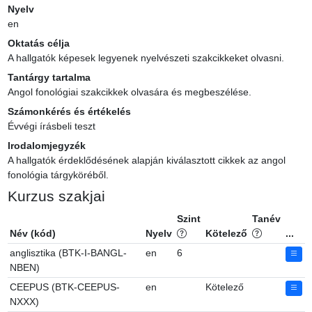
Nyelv
en
Oktatás célja
A hallgatók képesek legyenek nyelvészeti szakcikkeket olvasni.
Tantárgy tartalma
Angol fonológiai szakcikkek olvasára és megbeszélése.
Számonkérés és értékelés
Évvégi írásbeli teszt
Irodalomjegyzék
A hallgatók érdeklődésének alapján kiválasztott cikkek az angol 
fonológia tárgyköréből.
Kurzus szakjai
Szint
Tanév
Név (kód)
Nyelv
Kötelező
...
anglisztika (BTK-I-BANGL-
en
6
NBEN)
CEEPUS (BTK-CEEPUS-
en
Kötelező
NXXX)