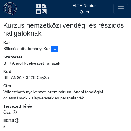
ELTE Neptun
Q-tér
Kurzus nemzetközi vendég- és részidős
hallgatóknak
Kar
Bölcsészettudományi Kar
Szervezet
BTK Angol Nyelvészet Tanszék
Kód
BBI-ANG17-342E.Cny2a
Cím
Választható nyelvészeti szeminárium: Angol fonológiai
olvasmányok - alapvetések és perspektívák
Tervezett félév
Őszi
ECTS
5