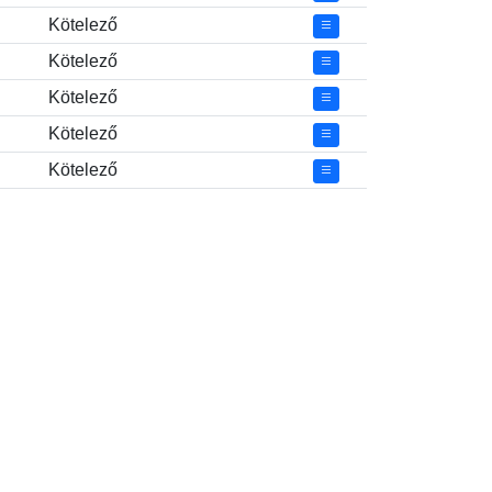
Kötelező
Kötelező
Kötelező
Kötelező
Kötelező