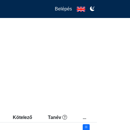
Belépés
Kötelező
Tanév
...