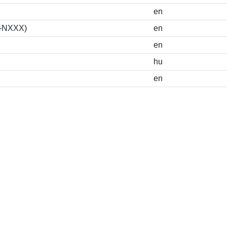
en
S-NXXX)
en
en
hu
en