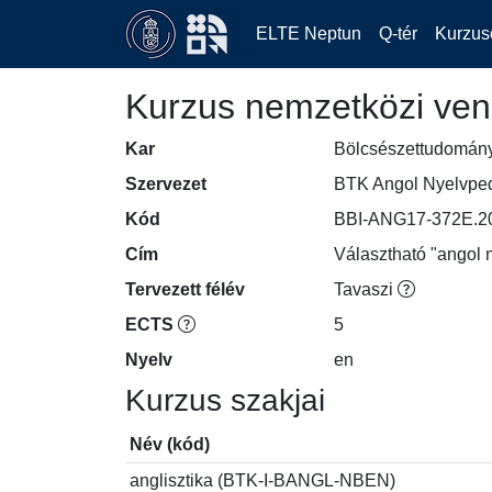
ELTE Neptun
Q-tér
Kurzus
Kurzus nemzetközi ven
Kar
Bölcsészettudomán
Szervezet
BTK Angol Nyelvpe
Kód
BBI-ANG17-372E.2
Cím
Választható "angol n
Tervezett félév
Tavaszi
ECTS
5
Nyelv
en
Kurzus szakjai
Név (kód)
anglisztika (BTK-I-BANGL-NBEN)