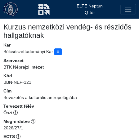
ELTE Neptun
Q-tér
Kurzus nemzetközi vendég- és részidős
hallgatóknak
Kar
Bölcsészettudományi Kar
Szervezet
BTK Néprajzi Intézet
Kód
BBN-NEP-121
Cím
Bevezetés a kulturális antropológiába
Tervezett félév
Őszi
Meghirdetve
2026/27/1
ECTS