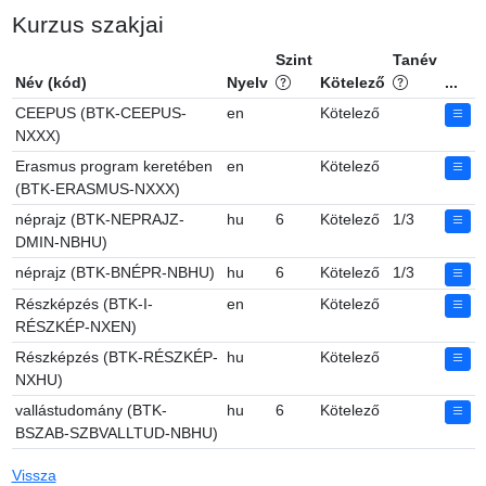
Kurzus szakjai
Szint
Tanév
Név (kód)
Nyelv
Kötelező
...
CEEPUS (BTK-CEEPUS-
en
Kötelező
NXXX)
Erasmus program keretében
en
Kötelező
(BTK-ERASMUS-NXXX)
néprajz (BTK-NEPRAJZ-
hu
6
Kötelező
1/3
DMIN-NBHU)
néprajz (BTK-BNÉPR-NBHU)
hu
6
Kötelező
1/3
Részképzés (BTK-I-
en
Kötelező
RÉSZKÉP-NXEN)
Részképzés (BTK-RÉSZKÉP-
hu
Kötelező
NXHU)
vallástudomány (BTK-
hu
6
Kötelező
BSZAB-SZBVALLTUD-NBHU)
Vissza