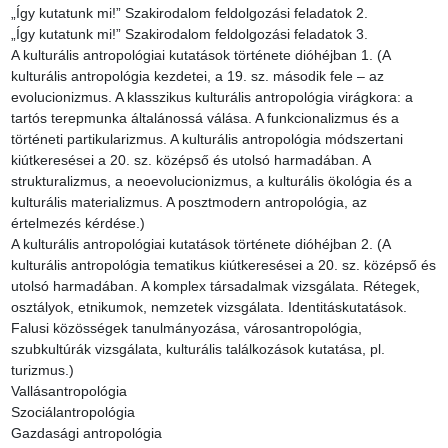
„Így kutatunk mi!” Szakirodalom feldolgozási feladatok 2.

„Így kutatunk mi!” Szakirodalom feldolgozási feladatok 3.

A kulturális antropológiai kutatások története dióhéjban 1. (A 
kulturális antropológia kezdetei, a 19. sz. második fele – az 
evolucionizmus. A klasszikus kulturális antropológia virágkora: a 
tartós terepmunka általánossá válása. A funkcionalizmus és a 
történeti partikularizmus. A kulturális antropológia módszertani 
kiútkeresései a 20. sz. középső és utolsó harmadában. A 
strukturalizmus, a neoevolucionizmus, a kulturális ökológia és a 
kulturális materializmus. A posztmodern antropológia, az 
értelmezés kérdése.)

A kulturális antropológiai kutatások története dióhéjban 2. (A 
kulturális antropológia tematikus kiútkeresései a 20. sz. középső és 
utolsó harmadában. A komplex társadalmak vizsgálata. Rétegek, 
osztályok, etnikumok, nemzetek vizsgálata. Identitáskutatások. 
Falusi közösségek tanulmányozása, városantropológia, 
szubkultúrák vizsgálata, kulturális találkozások kutatása, pl. 
turizmus.)

Vallásantropológia

Szociálantropológia

Gazdasági antropológia
