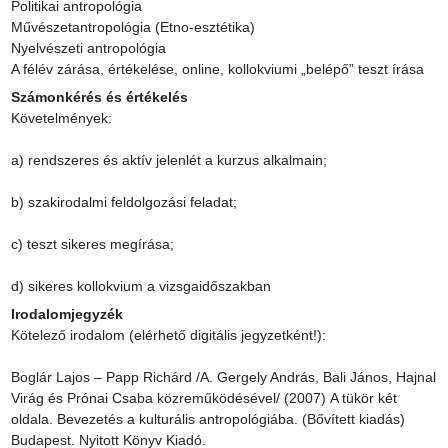
Politikai antropológia

Művészetantropológia (Etno-esztétika)

Nyelvészeti antropológia

A félév zárása, értékelése, online, kollokviumi „belépő” teszt írása
Számonkérés és értékelés
Követelmények:

a) rendszeres és aktív jelenlét a kurzus alkalmain;

b) szakirodalmi feldolgozási feladat;

c) teszt sikeres megírása;

d) sikeres kollokvium a vizsgaidőszakban
Irodalomjegyzék
Kötelező irodalom (elérhető digitális jegyzetként!):

Boglár Lajos – Papp Richárd /A. Gergely András, Bali János, Hajnal 
Virág és Prónai Csaba közreműködésével/ (2007) A tükör két 
oldala. Bevezetés a kulturális antropológiába. (Bővített kiadás) 
Budapest. Nyitott Könyv Kiadó.