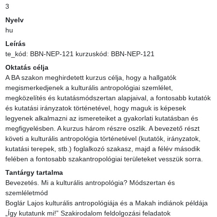
3
Nyelv
hu
Leírás
te_kód: BBN-NEP-121 kurzuskód: BBN-NEP-121
Oktatás célja
A BA szakon meghirdetett kurzus célja, hogy a hallgatók 
megismerkedjenek a kulturális antropológiai szemlélet, 
megközelítés és kutatásmódszertan alapjaival, a fontosabb kutatók 
és kutatási irányzatok történetével, hogy maguk is képesek 
legyenek alkalmazni az ismereteiket a gyakorlati kutatásban és 
megfigyelésben. A kurzus három részre oszlik. A bevezető részt 
követi a kulturális antropológia történetével (kutatók, irányzatok, 
kutatási terepek, stb.) foglalkozó szakasz, majd a félév második 
felében a fontosabb szakantropológiai területeket vesszük sorra.
Tantárgy tartalma
Bevezetés. Mi a kulturális antropológia? Módszertan és 
szemléletmód

Boglár Lajos kulturális antropológiája és a Makah indiánok példája

„Így kutatunk mi!” Szakirodalom feldolgozási feladatok
