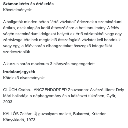
Számonkérés és értékelés
Követelmények:

A hallgatók minden héten “értő vázlattal” érkeznek a szemináriumi 
órákra, ezek alapján kerül átbeszélésre a heti tanulmány. A félév 
végén szemináriumi dolgozat helyett az értő vázlatokból vagy egy 
záróvizsga tételnek megfelelő összefoglaló vázlatot kell beadniuk 
vagy egy, a félév során elhangzottakat összegző infografikát 
szerkeszteniük.

A kurzus során maximum 3 hiányzás megengedett.
Irodalomjegyzék
Kötelező olvasmányok:

GLÜCH Csaba-LANCZENDORFER Zsuzsanna: A vérző liliom: Dely 
Mári balladája a néphagyomány és a költészet tükrében, Győr, 
2003.

KALLÓS Zoltán: Új guzsalyam mellett, Bukarest, Kriterion 
Könyvkiadó, 1973.
