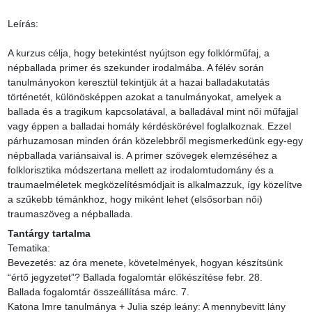
Leírás:

A kurzus célja, hogy betekintést nyújtson egy folklórműfaj, a 
népballada primer és szekunder irodalmába. A félév során 
tanulmányokon keresztül tekintjük át a hazai balladakutatás 
történetét, különösképpen azokat a tanulmányokat, amelyek a 
ballada és a tragikum kapcsolatával, a balladával mint női műfajjal 
vagy éppen a balladai homály kérdéskörével foglalkoznak. Ezzel 
párhuzamosan minden órán közelebbről megismerkedünk egy-egy 
népballada variánsaival is. A primer szövegek elemzéséhez a 
folklorisztika módszertana mellett az irodalomtudomány és a 
traumaelméletek megközelítésmódjait is alkalmazzuk, így közelítve 
a szűkebb témánkhoz, hogy miként lehet (elsősorban női) 
traumaszöveg a népballada.
Tantárgy tartalma
Tematika:

Bevezetés: az óra menete, követelmények, hogyan készítsünk 
“értő jegyzetet”? Ballada fogalomtár előkészítése febr. 28.

Ballada fogalomtár összeállítása márc. 7.

Katona Imre tanulmánya + Julia szép leány: A mennybevitt lány 