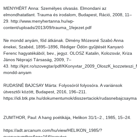
MENYHÉRT Anna: Személyes olvasás. Elmondani az 
elmondhatatlant. Trauma és irodalom, Budapest, Ráció, 2008, 11–
29. http://www.menyhertanna.hu/wp-
content/uploads/2013/09/trauma_1fejezet.pdf

Ne mondd anyám, főd átkának. Dimény Mózesné Szabó Anna 
énekei, Szabéd, 1895–1896, Rédiger Ödön gyűjtését Kanyaró 
Ferenc hagyatékából, bev., jegyz. OLOSZ Katalin, Kolozsvár, Kriza 
János Néprajzi Társaság, 2009, 7–
43. http://kjnt.ro/szovegtar/pdf/KKonyvtar_2009_OloszK_kozzeteszi_
mondd-anyam

RUDASNÉ BAJCSAY Márta: Folyosóról folyosóra. A variánsok 
útvesztői között, Budapest, 2016, 196–211. 
https://idi.btk.pte.hu/dokumentumok/disszertaciok/rudasnebajcsaymart
ZUMTHOR, Paul: A hang poétikája, Helikon 31/1–2., 1985, 15–24.

https://adt.arcanum.com/hu/view/HELIKON_1985/?
query=zumthor&pg=16&layout=s