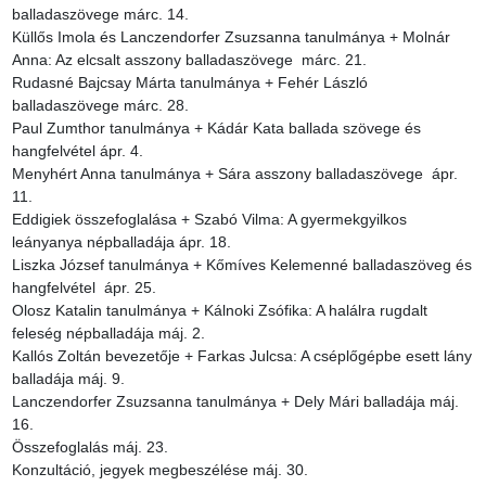
balladaszövege márc. 14.

Küllős Imola és Lanczendorfer Zsuzsanna tanulmánya + Molnár 
Anna: Az elcsalt asszony balladaszövege  márc. 21.

Rudasné Bajcsay Márta tanulmánya + Fehér László 
balladaszövege márc. 28.

Paul Zumthor tanulmánya + Kádár Kata ballada szövege és 
hangfelvétel ápr. 4.

Menyhért Anna tanulmánya + Sára asszony balladaszövege  ápr. 
11.

Eddigiek összefoglalása + Szabó Vilma: A gyermekgyilkos 
leányanya népballadája ápr. 18.

Liszka József tanulmánya + Kőmíves Kelemenné balladaszöveg és 
hangfelvétel  ápr. 25.

Olosz Katalin tanulmánya + Kálnoki Zsófika: A halálra rugdalt 
feleség népballadája máj. 2.

Kallós Zoltán bevezetője + Farkas Julcsa: A cséplőgépbe esett lány 
balladája máj. 9.

Lanczendorfer Zsuzsanna tanulmánya + Dely Mári balladája máj. 
16.

Összefoglalás máj. 23.

Konzultáció, jegyek megbeszélése máj. 30.