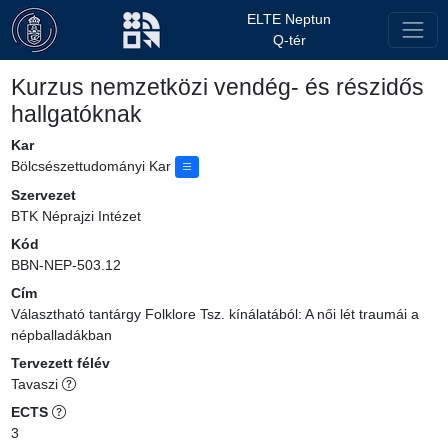
ELTE Neptun
Q-tér
Kurzus nemzetközi vendég- és részidős
hallgatóknak
Kar
Bölcsészettudományi Kar
Szervezet
BTK Néprajzi Intézet
Kód
BBN-NEP-503.12
Cím
Választható tantárgy Folklore Tsz. kínálatából: A női lét traumái a
népballadákban
Tervezett félév
Tavaszi
ECTS
3