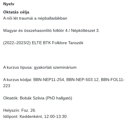
Nyelv
Oktatás célja
A női lét traumái a népballadákban

Magyar és összehasonlító folklór 4./ Népköltészet 3.

(2022–2023/2) ELTE BTK Folklore Tanszék

A kurzus típusa: gyakorlati szeminárium

A kurzus kódjai: BBN-NEP11-254, BBN-NEP-503.12, BBN-FOL11-
223

Oktatók: Bobák Szilvia (PhD hallgató)

Helyszín: Fsz. 26.

Időpont: Keddenként, 12:00-13:30
