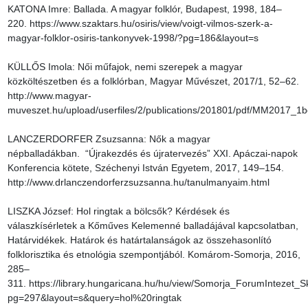
KATONA Imre: Ballada. A magyar folklór, Budapest, 1998, 184–
220. https://www.szaktars.hu/osiris/view/voigt-vilmos-szerk-a-
magyar-folklor-osiris-tankonyvek-1998/?pg=186&layout=s

KÜLLŐS Imola: Női műfajok, nemi szerepek a magyar 
közköltészetben és a folklórban, Magyar Művészet, 2017/1, 52–62.

http://www.magyar-
muveszet.hu/upload/userfiles/2/publications/201801/pdf/MM2017_1bel
LANCZERDORFER Zsuzsanna: Nők a magyar 
népballadákban.  “Újrakezdés és újratervezés” XXI. Apáczai-napok 
Konferencia kötete, Széchenyi István Egyetem, 2017, 149–154.

http://www.drlanczendorferzsuzsanna.hu/tanulmanyaim.html

LISZKA József: Hol ringtak a bölcsők? Kérdések és 
válaszkísérletek a Kőműves Kelemenné balladájával kapcsolatban, 
Határvidékek. Határok és határtalanságok az összehasonlító 
folklorisztika és etnológia szempontjából. Komárom-Somorja, 2016, 
285–
311. https://library.hungaricana.hu/hu/view/Somorja_ForumIntezet_
pg=297&layout=s&query=hol%20ringtak
