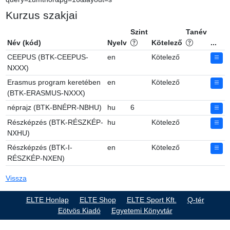
Kurzus szakjai
Szint
Tanév
Név (kód)
Nyelv
Kötelező
...
CEEPUS (BTK-CEEPUS-
en
Kötelező
NXXX)
Erasmus program keretében
en
Kötelező
(BTK-ERASMUS-NXXX)
néprajz (BTK-BNÉPR-NBHU)
hu
6
Részképzés (BTK-RÉSZKÉP-
hu
Kötelező
NXHU)
Részképzés (BTK-I-
en
Kötelező
RÉSZKÉP-NXEN)
Vissza
ELTE Honlap
ELTE Shop
ELTE Sport Kft.
Q-tér
Eötvös Kiadó
Egyetemi Könyvtár